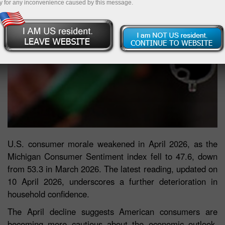
y for any inconvenience caused by this message.
U.S. consumer morale weakened in April 2026, as the
Michigan Consumer Sentiment index fell to 47.6, down
from 53.3 in March 2026. The latest reading, updated on
10 April 2026, underscores a further deterioration in
household confidence.
The April decline suggests American consumers are
becoming more cautious about the economic outlook,