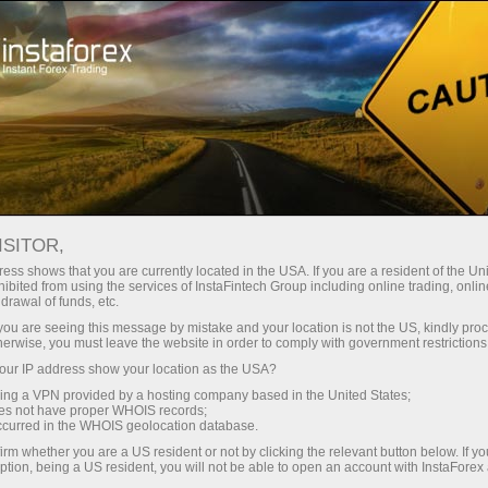
For Traders
Forex News
ISITOR,
10.04.2026
14:00:00
UTC+00
U.S. MICHIGAN CONSUMER
ess shows that you are currently located in the USA. If you are a resident of the Uni
ibited from using the services of InstaFintech Group including online trading, online
drawal of funds, etc.
SENTIMENT SLIPS FURTHER IN
k you are seeing this message by mistake and your location is not the US, kindly pro
APRIL, HITTING 47.6
herwise, you must leave the website in order to comply with government restrictions
ur IP address show your location as the USA?
sing a VPN provided by a hosting company based in the United States;
oes not have proper WHOIS records;
occurred in the WHOIS geolocation database.
irm whether you are a US resident or not by clicking the relevant button below. If y
ption, being a US resident, you will not be able to open an account with InstaForex