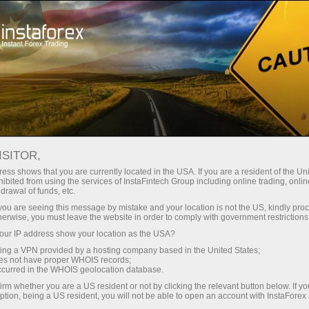
छोटे
स्प्रेड — बड़ा मुनाफा
ISITOR,
ess shows that you are currently located in the USA. If you are a resident of the Uni
हर डिपॉजिट पर
ibited from using the services of InstaFintech Group including online trading, online
InstaForex के साथ आपको वास्तविक
drawal of funds, etc.
प्रतिस्पर्धी अवसर मिलते हैं: 1:5000 तक
30% बोनस
k you are seeing this message by mistake and your location is not the US, kindly pro
लीवरेज, मार्केट में बेहतरीन स्प्रेड्स और
herwise, you must leave the website in order to comply with government restrictions
कमीशन, और स्टॉक्स व इंडेक्स ट्रेडिंग के लिए
ur IP address show your location as the USA?
ट्रेडिंग में
फायदेमंद शर्तें।
sing a VPN provided by a hosting company based in the United States;
oes not have proper WHOIS records;
और हाईवे पर गति
occurred in the WHOIS geolocation database.
irm whether you are a US resident or not by clicking the relevant button below. If y
ption, being a US resident, you will not be able to open an account with InstaForex
हमने एक ऐसा बोनस सिस्टम विकसित किया है
आपका निजी उपहार जैकपॉट