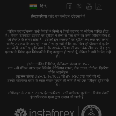
हिन्दी
इंस्टाफॉरेक्स
ब्रांड एक पंजीकृत ट्रेडमार्क है
जोखिम प्रकटीकरण: सभी निवेशों में किसी न किसी प्रकार का जोखिम शामिल होता
है। वित्तीय डेरिवेटिव उत्पादों की ट्रेडिंग में तेजी से पैसा खोने का उच्च जोखिम होता है,
जो लेवरेज के कारण होता है। आपको इन उपकरणों की ट्रेडिंग तब तक नहीं करनी
चाहिए जब तक कि आप पूरी तरह से समझ नहीं लें कि आप जिन ट्रैन्सैक्शन में प्रवेश
कर रहे हैं, उनकी प्रकृति क्या है और आपके जोखिम की वास्तविक सीमा क्या है। इस
प्रकार के निवेश कुछ निवेशकों के लिए उपयुक्त हो सकते हैं, लेकिन वे सभी के लिए नहीं
हैं।
इंस्टेंट ट्रेडिंग लिमिटेड, पंजीकरण संख्या 1811672
पता: 4वीं मंजिल, वाटर एज बिल्डिंग, मेरिडियन प्लाजा, रोड टाउन, टोर्टोला, ब्रिटिश
वर्जिन आइलैंड्स
लाइसेंस संख्या SIBA/L/14/1082 जो BVI FSC द्वारा जारी की गई
इंश्योर फोररेक्स ब्रांड के तहत सेवाएं प्रदान की जाती हैं जो एक पंजीकृत ट्रेडमार्क
है।
कॉपीराइट © 2007-2024 इंस्टाफॉरेक्स। सभी अधिकार सुरक्षित। वित्तीय सेवाएँ
इंस्टाफिनटेक ग्रुप द्वारा प्रदान की जाती हैं।