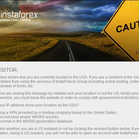
छोटे
स्प्रेड — बड़ा मुनाफा
ISITOR,
ess shows that you are currently located in the USA. If you are a resident of the Uni
हर डिपॉजिट पर
ibited from using the services of InstaFintech Group including online trading, online
InstaForex के साथ आपको वास्तविक
drawal of funds, etc.
प्रतिस्पर्धी अवसर मिलते हैं: 1:5000 तक
30% बोनस
k you are seeing this message by mistake and your location is not the US, kindly pro
लीवरेज, मार्केट में बेहतरीन स्प्रेड्स और
herwise, you must leave the website in order to comply with government restrictions
कमीशन, और स्टॉक्स व इंडेक्स ट्रेडिंग के लिए
ur IP address show your location as the USA?
ट्रेडिंग में
फायदेमंद शर्तें।
sing a VPN provided by a hosting company based in the United States;
oes not have proper WHOIS records;
और हाईवे पर गति
occurred in the WHOIS geolocation database.
irm whether you are a US resident or not by clicking the relevant button below. If y
ption, being a US resident, you will not be able to open an account with InstaForex
हमने एक ऐसा बोनस सिस्टम विकसित किया है
आपका निजी उपहार जैकपॉट