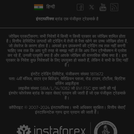
हिन्दी
इंस्टाफॉरेक्स
ब्रांड एक पंजीकृत ट्रेडमार्क है
जोखिम प्रकटीकरण: सभी निवेशों में किसी न किसी प्रकार का जोखिम शामिल होता
है। वित्तीय डेरिवेटिव उत्पादों की ट्रेडिंग में तेजी से पैसा खोने का उच्च जोखिम होता है,
जो लेवरेज के कारण होता है। आपको इन उपकरणों की ट्रेडिंग तब तक नहीं करनी
चाहिए जब तक कि आप पूरी तरह से समझ नहीं लें कि आप जिन ट्रैन्सैक्शन में प्रवेश
कर रहे हैं, उनकी प्रकृति क्या है और आपके जोखिम की वास्तविक सीमा क्या है। इस
प्रकार के निवेश कुछ निवेशकों के लिए उपयुक्त हो सकते हैं, लेकिन वे सभी के लिए नहीं
हैं।
इंस्टेंट ट्रेडिंग लिमिटेड, पंजीकरण संख्या 1811672
पता: 4वीं मंजिल, वाटर एज बिल्डिंग, मेरिडियन प्लाजा, रोड टाउन, टोर्टोला, ब्रिटिश
वर्जिन आइलैंड्स
लाइसेंस संख्या SIBA/L/14/1082 जो BVI FSC द्वारा जारी की गई
इंश्योर फोररेक्स ब्रांड के तहत सेवाएं प्रदान की जाती हैं जो एक पंजीकृत ट्रेडमार्क
है।
कॉपीराइट © 2007-2024 इंस्टाफॉरेक्स। सभी अधिकार सुरक्षित। वित्तीय सेवाएँ
इंस्टाफिनटेक ग्रुप द्वारा प्रदान की जाती हैं।