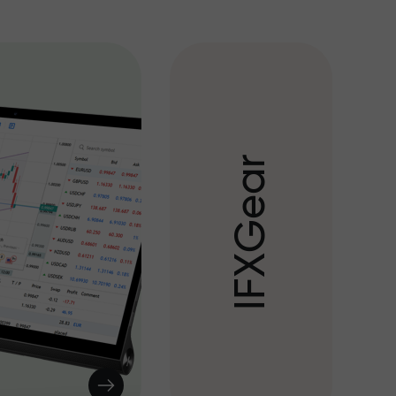
r
a
e
G
X
F
I