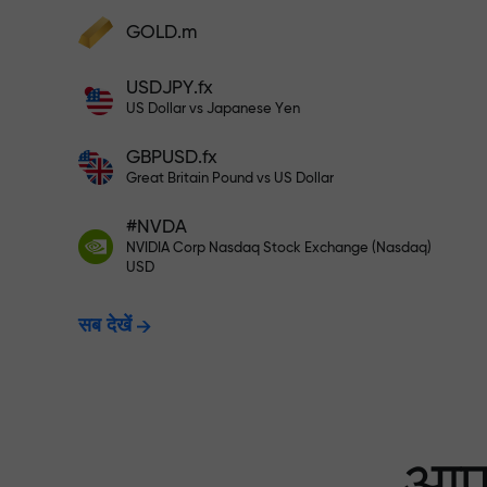
अपने खाते में $333 जमा करें — और $1,50
GOLD.m
फंड्स डिपॉज़िट करें और अपने डिपॉज़िट से 1,000 गुन
बड़ा बोनस पाएं। X1000 टाइपो नहीं है। जितना बड़ा
USDJPY.fx
डिपॉज़िट, उतना बड़ा मल्टिप्लायर।
रिस्क-फ्री ट्रेडिंग —
US Dollar vs Japanese Yen
GBPUSD.fx
Great Britain Pound vs US Dollar
X1000 तक बोनस — मार
#NVDA
NVIDIA Corp Nasdaq Stock Exchange (Nasdaq)
USD
सब देखें