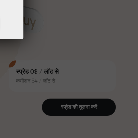
स्प्रेड 0$ / लॉट से
कमीशन $4 / लॉट से
स्प्रेड की तुलना करें