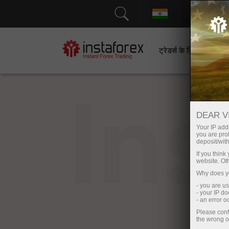
सहायत
ट्रेडर्स के लिए
श
In
DEAR V
Your IP addr
you are proh
deposit/with
If you thin
website. Ot
Why does yo
- you are u
- your IP d
- an error 
Please conf
the wrong o