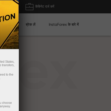
ा/ निकासी
कैबिनेट दर्ज करें
ान
ब्रेक लें
InstaForex के बारे में
rex
ted States,
 transfers,
ceed to the
.
ou choose
 anyway.