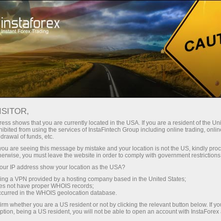
ा
तुरंत खाता खोलना
ट्रेडिंग प्लेटफॉर्म
जम
ुरुआती के लिए
निवेशकों के लिए
भागीदारों के लिए
अभिय
staFo
ISITOR,
ess shows that you are currently located in the USA. If you are a resident of the Uni
ibited from using the services of InstaFintech Group including online trading, online
drawal of funds, etc.
k you are seeing this message by mistake and your location is not the US, kindly pro
herwise, you must leave the website in order to comply with government restrictions
ur IP address show your location as the USA?
sing a VPN provided by a hosting company based in the United States;
oes not have proper WHOIS records;
occurred in the WHOIS geolocation database.
irm whether you are a US resident or not by clicking the relevant button below. If y
ption, being a US resident, you will not be able to open an account with InstaForex