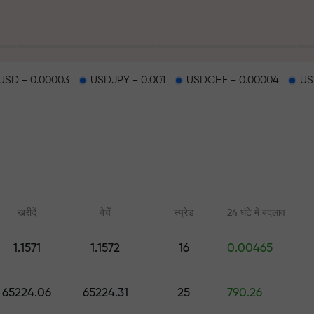
SD = 0.00003
USDJPY = 0.001
USDCHF = 0.00004
US
हर
खरीदें
बेचें
स्प्रेड
24 घंटे में बदलाव
1.1571
1.1572
16
0.00465
ैकपॉट
ऑनलाइन कोर्स
FX.CO के साथ एनाल
65224.06
65224.31
25
790.26
शुरुआत से ट्रेडिंग सीखें — सभी स्तरों के
फॉरेक्स, क्रिप्टो और फ्यूचर्स
लिए कोर्स और वेबिनार
पूर्वानुमान