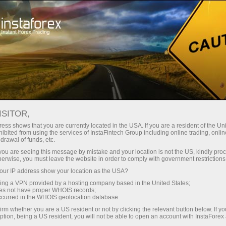
ा
तुरंत खाता खोलना
ट्रेडिंग प्लेटफॉर्म
जम
ुरुआती के लिए
निवेशकों के लिए
भागीदारों के लिए
अभिय
staFo
ISITOR,
ess shows that you are currently located in the USA. If you are a resident of the Uni
ibited from using the services of InstaFintech Group including online trading, online
drawal of funds, etc.
k you are seeing this message by mistake and your location is not the US, kindly pro
herwise, you must leave the website in order to comply with government restrictions
ur IP address show your location as the USA?
sing a VPN provided by a hosting company based in the United States;
oes not have proper WHOIS records;
occurred in the WHOIS geolocation database.
irm whether you are a US resident or not by clicking the relevant button below. If y
ption, being a US resident, you will not be able to open an account with InstaForex