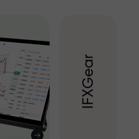
r
a
e
G
X
F
I