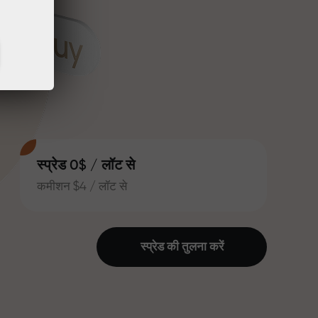
स्प्रेड 0$ / लॉट से
कमीशन $4 / लॉट से
स्प्रेड की तुलना करें