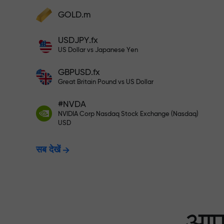
अपने खाते में $333 जमा करें — और $1,50
GOLD.m
फंड्स डिपॉज़िट करें और अपने डिपॉज़िट से 1,000 गुन
बड़ा बोनस पाएं। X1000 टाइपो नहीं है। जितना बड़ा
USDJPY.fx
डिपॉज़िट, उतना बड़ा मल्टिप्लायर।
रिस्क-फ्री ट्रेडिंग —
US Dollar vs Japanese Yen
GBPUSD.fx
Great Britain Pound vs US Dollar
X1000 तक बोनस — मार
#NVDA
NVIDIA Corp Nasdaq Stock Exchange (Nasdaq)
USD
सब देखें