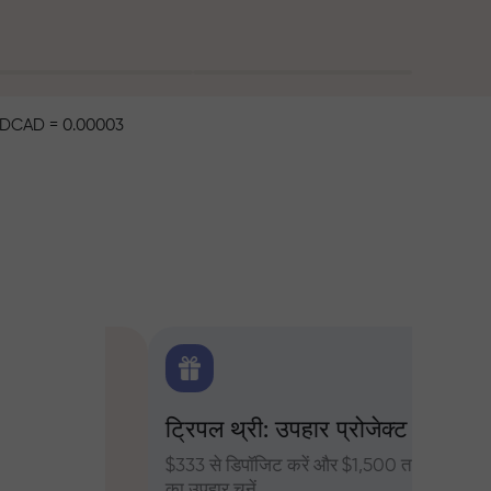
DCAD = 0.00003
िटिक्स
ट्रिपल थ्री: उपहार प्रोजेक्ट
ट्रेडर्
 के दैनिक
$333 से डिपॉजिट करें और $1,500 तक
InstaFore
का उपहार चुनें
मुनाफा बढ़