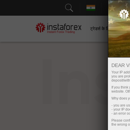
सहायत
ट्रेडर्स के लिए
श
In
DEAR V
Your IP addr
you are proh
deposit/with
If you thin
website. Ot
Why does yo
- you are u
- your IP d
- an error 
Please conf
the wrong o