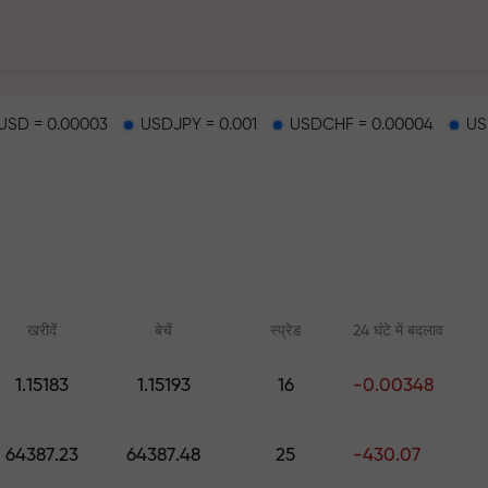
SD = 0.00003
USDJPY = 0.001
USDCHF = 0.00004
US
हर
खरीदें
बेचें
स्प्रेड
24 घंटे में बदलाव
1.15183
1.15193
16
-0.00348
ैकपॉट
ऑनलाइन कोर्स
FX.CO के साथ एनाल
64387.23
64387.48
25
-430.07
शुरुआत से ट्रेडिंग सीखें — सभी स्तरों के
फॉरेक्स, क्रिप्टो और फ्यूचर्स
लिए कोर्स और वेबिनार
पूर्वानुमान