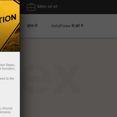
ा/ निकासी
कैबिनेट दर्ज करें
ान
ब्रेक लें
InstaForex के बारे में
rex
ted States,
 transfers,
ceed to the
.
ou choose
 anyway.