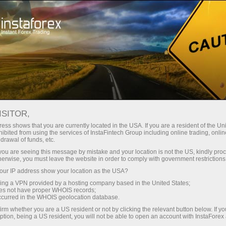
छोटे
स्प्रेड — बड़ा मुनाफा
ISITOR,
ess shows that you are currently located in the USA. If you are a resident of the Uni
हर डिपॉजिट पर
ibited from using the services of InstaFintech Group including online trading, online
InstaForex के साथ आपको वास्तविक
drawal of funds, etc.
प्रतिस्पर्धी अवसर मिलते हैं: 1:5000 तक
30% बोनस
k you are seeing this message by mistake and your location is not the US, kindly pro
लीवरेज, मार्केट में बेहतरीन स्प्रेड्स और
herwise, you must leave the website in order to comply with government restrictions
कमीशन, और स्टॉक्स व इंडेक्स ट्रेडिंग के लिए
ur IP address show your location as the USA?
ट्रेडिंग में
फायदेमंद शर्तें।
sing a VPN provided by a hosting company based in the United States;
oes not have proper WHOIS records;
और हाईवे पर गति
occurred in the WHOIS geolocation database.
irm whether you are a US resident or not by clicking the relevant button below. If y
ption, being a US resident, you will not be able to open an account with InstaForex
हमने एक ऐसा बोनस सिस्टम विकसित किया है
आपका निजी उपहार जैकपॉट