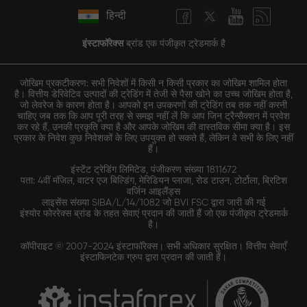
हिन्दी
इंस्टाफॉरेक्स
ब्रांड एक पंजीकृत ट्रेडमार्क है
जोखिम प्रकटीकरण: सभी निवेशों में किसी न किसी प्रकार का जोखिम शामिल होता
है। वित्तीय डेरिवेटिव उत्पादों की ट्रेडिंग में तेजी से पैसा खोने का उच्च जोखिम होता है,
जो लेवरेज के कारण होता है। आपको इन उपकरणों की ट्रेडिंग तब तक नहीं करनी
चाहिए जब तक कि आप पूरी तरह से समझ नहीं लें कि आप जिन ट्रैन्सैक्शन में प्रवेश
कर रहे हैं, उनकी प्रकृति क्या है और आपके जोखिम की वास्तविक सीमा क्या है। इस
प्रकार के निवेश कुछ निवेशकों के लिए उपयुक्त हो सकते हैं, लेकिन वे सभी के लिए नहीं
हैं।
इंस्टेंट ट्रेडिंग लिमिटेड, पंजीकरण संख्या 1811672
पता: 4वीं मंजिल, वाटर एज बिल्डिंग, मेरिडियन प्लाजा, रोड टाउन, टोर्टोला, ब्रिटिश
वर्जिन आइलैंड्स
लाइसेंस संख्या SIBA/L/14/1082 जो BVI FSC द्वारा जारी की गई
इंश्योर फोररेक्स ब्रांड के तहत सेवाएं प्रदान की जाती हैं जो एक पंजीकृत ट्रेडमार्क
है।
कॉपीराइट © 2007-2024 इंस्टाफॉरेक्स। सभी अधिकार सुरक्षित। वित्तीय सेवाएँ
इंस्टाफिनटेक ग्रुप द्वारा प्रदान की जाती हैं।