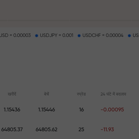
SD = 0.00003
USDJPY = 0.001
USDCHF = 0.00004
US
हर
खरीदें
बेचें
स्प्रेड
24 घंटे में बदलाव
1.15436
1.15446
16
-0.00095
ैकपॉट
ऑनलाइन कोर्स
FX.CO के साथ एनाल
64805.37
64805.62
25
-11.93
शुरुआत से ट्रेडिंग सीखें — सभी स्तरों के
फॉरेक्स, क्रिप्टो और फ्यूचर्स
लिए कोर्स और वेबिनार
पूर्वानुमान