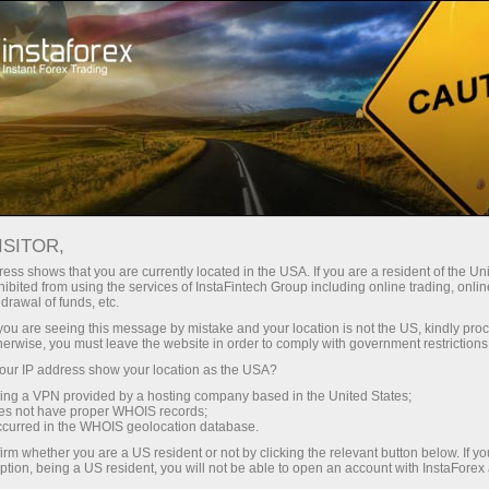
ा
तुरंत खाता खोलना
ट्रेडिंग प्लेटफॉर्म
जम
ुरुआती के लिए
निवेशकों के लिए
भागीदारों के लिए
अभिय
staFo
ISITOR,
ess shows that you are currently located in the USA. If you are a resident of the Uni
ibited from using the services of InstaFintech Group including online trading, online
drawal of funds, etc.
k you are seeing this message by mistake and your location is not the US, kindly pro
herwise, you must leave the website in order to comply with government restrictions
ur IP address show your location as the USA?
sing a VPN provided by a hosting company based in the United States;
oes not have proper WHOIS records;
occurred in the WHOIS geolocation database.
irm whether you are a US resident or not by clicking the relevant button below. If y
ption, being a US resident, you will not be able to open an account with InstaForex