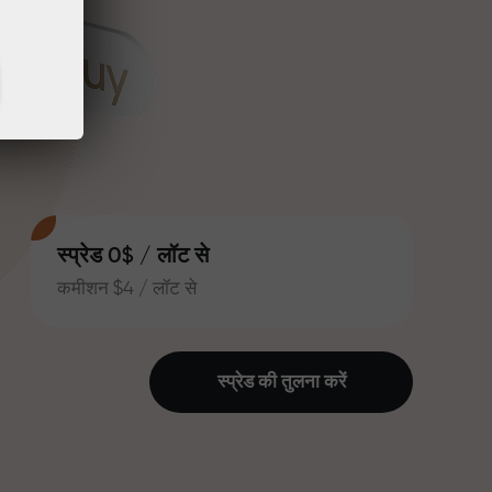
स्प्रेड 0$ / लॉट से
कमीशन $4 / लॉट से
स्प्रेड की तुलना करें