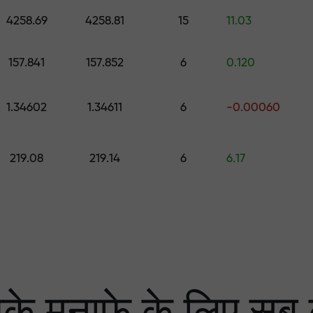
0 तक का उपहार चुनें
4258.69
4258.81
15
11.03
ा
 हम आपके लाभ की गारंटी दे
157.841
157.852
6
0.120
1.34602
1.34611
6
-0.00060
्केट में सबसे बड़ा मल्टि
219.08
219.14
6
6.17