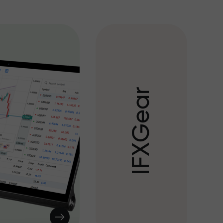
r
a
e
G
X
F
I