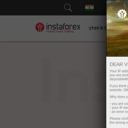
सहायत
ट्रेडर्स के लिए
श
In
DEAR V
Your IP addr
you are proh
deposit/with
If you thin
website. Ot
Why does yo
- you are u
- your IP d
- an error 
Please conf
the wrong o