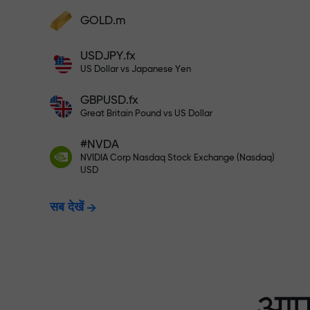
अपने खाते में $333 जमा करें — और $1,50
GOLD.m
फंड्स डिपॉज़िट करें और अपने डिपॉज़िट से 1,000 गुन
बड़ा बोनस पाएं। X1000 टाइपो नहीं है। जितना बड़ा
USDJPY.fx
डिपॉज़िट, उतना बड़ा मल्टिप्लायर।
रिस्क-फ्री ट्रेडिंग —
US Dollar vs Japanese Yen
GBPUSD.fx
Great Britain Pound vs US Dollar
X1000 तक बोनस — मार
#NVDA
NVIDIA Corp Nasdaq Stock Exchange (Nasdaq)
USD
सब देखें