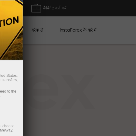
ा/ निकासी
कैबिनेट दर्ज करें
ान
ब्रेक लें
InstaForex के बारे में
rex
ted States,
 transfers,
ceed to the
.
ou choose
 anyway.