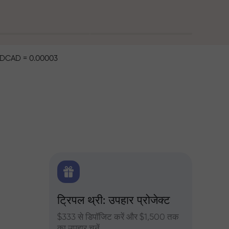
DCAD = 0.00003
िटिक्स
ट्रिपल थ्री: उपहार प्रोजेक्ट
ट्रेडर्
 के दैनिक
$333 से डिपॉजिट करें और $1,500 तक
InstaFore
का उपहार चुनें
मुनाफा बढ़