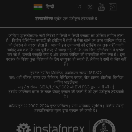
हिन्दी
इंस्टाफॉरेक्स
ब्रांड एक पंजीकृत ट्रेडमार्क है
जोखिम प्रकटीकरण: सभी निवेशों में किसी न किसी प्रकार का जोखिम शामिल होता
है। वित्तीय डेरिवेटिव उत्पादों की ट्रेडिंग में तेजी से पैसा खोने का उच्च जोखिम होता है,
जो लेवरेज के कारण होता है। आपको इन उपकरणों की ट्रेडिंग तब तक नहीं करनी
चाहिए जब तक कि आप पूरी तरह से समझ नहीं लें कि आप जिन ट्रैन्सैक्शन में प्रवेश
कर रहे हैं, उनकी प्रकृति क्या है और आपके जोखिम की वास्तविक सीमा क्या है। इस
प्रकार के निवेश कुछ निवेशकों के लिए उपयुक्त हो सकते हैं, लेकिन वे सभी के लिए नहीं
हैं।
इंस्टेंट ट्रेडिंग लिमिटेड, पंजीकरण संख्या 1811672
पता: 4वीं मंजिल, वाटर एज बिल्डिंग, मेरिडियन प्लाजा, रोड टाउन, टोर्टोला, ब्रिटिश
वर्जिन आइलैंड्स
लाइसेंस संख्या SIBA/L/14/1082 जो BVI FSC द्वारा जारी की गई
इंश्योर फोररेक्स ब्रांड के तहत सेवाएं प्रदान की जाती हैं जो एक पंजीकृत ट्रेडमार्क
है।
कॉपीराइट © 2007-2024 इंस्टाफॉरेक्स। सभी अधिकार सुरक्षित। वित्तीय सेवाएँ
इंस्टाफिनटेक ग्रुप द्वारा प्रदान की जाती हैं।