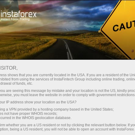
छोटे
स्प्रेड — बड़ा मुनाफा
ISITOR,
ess shows that you are currently located in the USA. If you are a resident of the Uni
हर डिपॉजिट पर
ibited from using the services of InstaFintech Group including online trading, online
InstaForex के साथ आपको वास्तविक
drawal of funds, etc.
प्रतिस्पर्धी अवसर मिलते हैं: 1:5000 तक
30% बोनस
k you are seeing this message by mistake and your location is not the US, kindly pro
लीवरेज, मार्केट में बेहतरीन स्प्रेड्स और
herwise, you must leave the website in order to comply with government restrictions
कमीशन, और स्टॉक्स व इंडेक्स ट्रेडिंग के लिए
ur IP address show your location as the USA?
ट्रेडिंग में
फायदेमंद शर्तें।
sing a VPN provided by a hosting company based in the United States;
oes not have proper WHOIS records;
और हाईवे पर गति
occurred in the WHOIS geolocation database.
irm whether you are a US resident or not by clicking the relevant button below. If y
ption, being a US resident, you will not be able to open an account with InstaForex
हमने एक ऐसा बोनस सिस्टम विकसित किया है
आपका निजी उपहार जैकपॉट