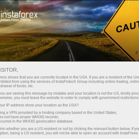
छोटे
स्प्रेड — बड़ा मुनाफा
ISITOR,
ess shows that you are currently located in the USA. If you are a resident of the Uni
हर डिपॉजिट पर
ibited from using the services of InstaFintech Group including online trading, online
InstaForex के साथ आपको वास्तविक
drawal of funds, etc.
प्रतिस्पर्धी अवसर मिलते हैं: 1:5000 तक
30% बोनस
k you are seeing this message by mistake and your location is not the US, kindly pro
लीवरेज, मार्केट में बेहतरीन स्प्रेड्स और
herwise, you must leave the website in order to comply with government restrictions
कमीशन, और स्टॉक्स व इंडेक्स ट्रेडिंग के लिए
ur IP address show your location as the USA?
ट्रेडिंग में
फायदेमंद शर्तें।
sing a VPN provided by a hosting company based in the United States;
oes not have proper WHOIS records;
और हाईवे पर गति
occurred in the WHOIS geolocation database.
irm whether you are a US resident or not by clicking the relevant button below. If y
ption, being a US resident, you will not be able to open an account with InstaForex
हमने एक ऐसा बोनस सिस्टम विकसित किया है
आपका निजी उपहार जैकपॉट