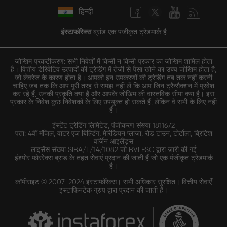
हिन्दी
इंस्टाफॉरेक्स
ब्रांड एक पंजीकृत ट्रेडमार्क है
जोखिम प्रकटीकरण: सभी निवेशों में किसी न किसी प्रकार का जोखिम शामिल होता
है। वित्तीय डेरिवेटिव उत्पादों की ट्रेडिंग में तेजी से पैसा खोने का उच्च जोखिम होता है,
जो लेवरेज के कारण होता है। आपको इन उपकरणों की ट्रेडिंग तब तक नहीं करनी
चाहिए जब तक कि आप पूरी तरह से समझ नहीं लें कि आप जिन ट्रैन्सैक्शन में प्रवेश
कर रहे हैं, उनकी प्रकृति क्या है और आपके जोखिम की वास्तविक सीमा क्या है। इस
प्रकार के निवेश कुछ निवेशकों के लिए उपयुक्त हो सकते हैं, लेकिन वे सभी के लिए नहीं
हैं।
इंस्टेंट ट्रेडिंग लिमिटेड, पंजीकरण संख्या 1811672
पता: 4वीं मंजिल, वाटर एज बिल्डिंग, मेरिडियन प्लाजा, रोड टाउन, टोर्टोला, ब्रिटिश
वर्जिन आइलैंड्स
लाइसेंस संख्या SIBA/L/14/1082 जो BVI FSC द्वारा जारी की गई
इंश्योर फोररेक्स ब्रांड के तहत सेवाएं प्रदान की जाती हैं जो एक पंजीकृत ट्रेडमार्क
है।
कॉपीराइट © 2007-2024 इंस्टाफॉरेक्स। सभी अधिकार सुरक्षित। वित्तीय सेवाएँ
इंस्टाफिनटेक ग्रुप द्वारा प्रदान की जाती हैं।