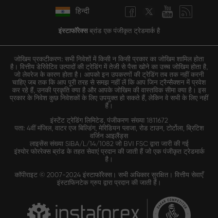
हिन्दी
इंस्टाफॉरेक्स
ब्रांड एक पंजीकृत ट्रेडमार्क है
जोखिम प्रकटीकरण: सभी निवेशों में किसी न किसी प्रकार का जोखिम शामिल होता
है। वित्तीय डेरिवेटिव उत्पादों की ट्रेडिंग में तेजी से पैसा खोने का उच्च जोखिम होता है,
जो लेवरेज के कारण होता है। आपको इन उपकरणों की ट्रेडिंग तब तक नहीं करनी
चाहिए जब तक कि आप पूरी तरह से समझ नहीं लें कि आप जिन ट्रैन्सैक्शन में प्रवेश
कर रहे हैं, उनकी प्रकृति क्या है और आपके जोखिम की वास्तविक सीमा क्या है। इस
प्रकार के निवेश कुछ निवेशकों के लिए उपयुक्त हो सकते हैं, लेकिन वे सभी के लिए नहीं
हैं।
इंस्टेंट ट्रेडिंग लिमिटेड, पंजीकरण संख्या 1811672
पता: 4वीं मंजिल, वाटर एज बिल्डिंग, मेरिडियन प्लाजा, रोड टाउन, टोर्टोला, ब्रिटिश
वर्जिन आइलैंड्स
लाइसेंस संख्या SIBA/L/14/1082 जो BVI FSC द्वारा जारी की गई
इंश्योर फोररेक्स ब्रांड के तहत सेवाएं प्रदान की जाती हैं जो एक पंजीकृत ट्रेडमार्क
है।
कॉपीराइट © 2007-2024 इंस्टाफॉरेक्स। सभी अधिकार सुरक्षित। वित्तीय सेवाएँ
इंस्टाफिनटेक ग्रुप द्वारा प्रदान की जाती हैं।