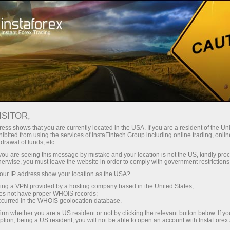
छोटे
स्प्रेड — बड़ा मुनाफा
ISITOR,
ess shows that you are currently located in the USA. If you are a resident of the Uni
हर डिपॉजिट पर
ibited from using the services of InstaFintech Group including online trading, online
InstaForex के साथ आपको वास्तविक
drawal of funds, etc.
प्रतिस्पर्धी अवसर मिलते हैं: 1:5000 तक
30% बोनस
k you are seeing this message by mistake and your location is not the US, kindly pro
लीवरेज, मार्केट में बेहतरीन स्प्रेड्स और
herwise, you must leave the website in order to comply with government restrictions
कमीशन, और स्टॉक्स व इंडेक्स ट्रेडिंग के लिए
ur IP address show your location as the USA?
ट्रेडिंग में
फायदेमंद शर्तें।
sing a VPN provided by a hosting company based in the United States;
oes not have proper WHOIS records;
और हाईवे पर गति
occurred in the WHOIS geolocation database.
irm whether you are a US resident or not by clicking the relevant button below. If y
ption, being a US resident, you will not be able to open an account with InstaForex
हमने एक ऐसा बोनस सिस्टम विकसित किया है
आपका निजी उपहार जैकपॉट