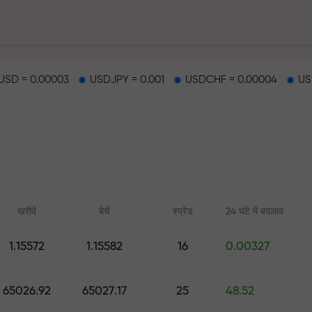
SD = 0.00003
USDJPY = 0.001
USDCHF = 0.00004
US
हर
खरीदें
बेचें
स्प्रेड
24 घंटे में बदलाव
1.15572
1.15582
16
0.00327
ैकपॉट
ऑनलाइन कोर्स
FX.CO के साथ एनाल
65026.92
65027.17
25
48.52
शुरुआत से ट्रेडिंग सीखें — सभी स्तरों के
फॉरेक्स, क्रिप्टो और फ्यूचर्स
लिए कोर्स और वेबिनार
पूर्वानुमान