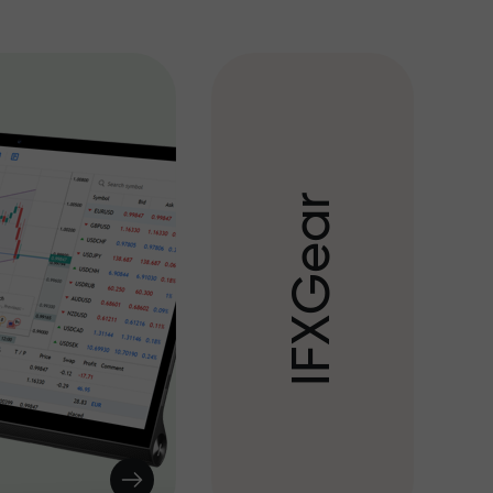
r
a
e
G
X
F
I