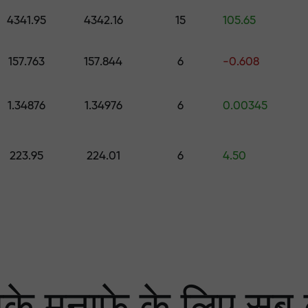
0 तक का उपहार चुनें
4341.95
4342.16
15
105.65
ा
 हम आपके लाभ की गारंटी दे
157.763
157.844
6
-0.608
1.34876
1.34976
6
0.00345
्केट में सबसे बड़ा मल्टि
223.95
224.01
6
4.50