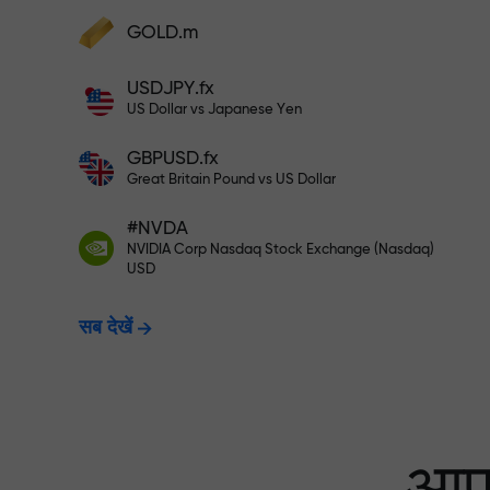
अपने खाते में $333 जमा करें — और $1,50
GOLD.m
फंड्स डिपॉज़िट करें और अपने डिपॉज़िट से 1,000 गुन
बड़ा बोनस पाएं। X1000 टाइपो नहीं है। जितना बड़ा
USDJPY.fx
डिपॉज़िट, उतना बड़ा मल्टिप्लायर।
रिस्क-फ्री ट्रेडिंग —
US Dollar vs Japanese Yen
GBPUSD.fx
Great Britain Pound vs US Dollar
X1000 तक बोनस — मार
#NVDA
NVIDIA Corp Nasdaq Stock Exchange (Nasdaq)
USD
सब देखें