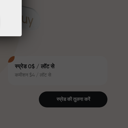
स्प्रेड 0$ / लॉट से
कमीशन $4 / लॉट से
स्प्रेड की तुलना करें