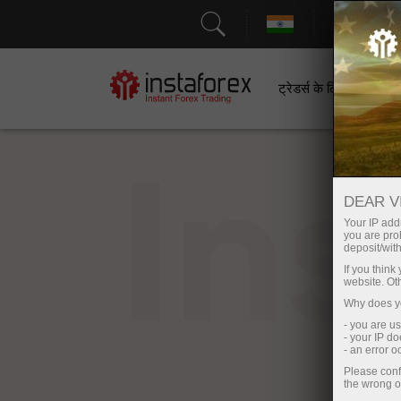
सहायत
ट्रेडर्स के लिए
श
In
DEAR V
Your IP addr
you are proh
deposit/with
If you thin
website. Ot
Why does yo
- you are u
- your IP d
- an error 
Please conf
the wrong o