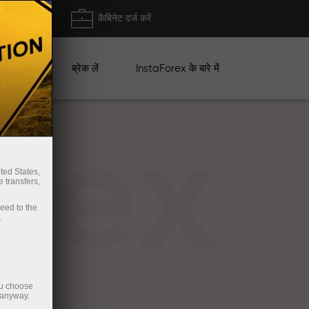
ा/ निकासी
कैबिनेट दर्ज करें
ान
ब्रेक लें
InstaForex के बारे में
rex
ted States,
 transfers,
ceed to the
.
ou choose
 anyway.