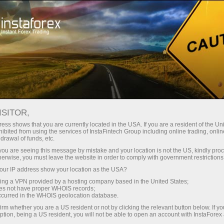
ा
तुरंत खाता खोलना
ट्रेडिंग प्लेटफॉर्म
जम
ुरुआती के लिए
निवेशकों के लिए
भागीदारों के लिए
अभिय
staFo
ISITOR,
ess shows that you are currently located in the USA. If you are a resident of the Uni
ibited from using the services of InstaFintech Group including online trading, online
drawal of funds, etc.
k you are seeing this message by mistake and your location is not the US, kindly pro
herwise, you must leave the website in order to comply with government restrictions
ur IP address show your location as the USA?
sing a VPN provided by a hosting company based in the United States;
oes not have proper WHOIS records;
occurred in the WHOIS geolocation database.
irm whether you are a US resident or not by clicking the relevant button below. If y
ption, being a US resident, you will not be able to open an account with InstaForex