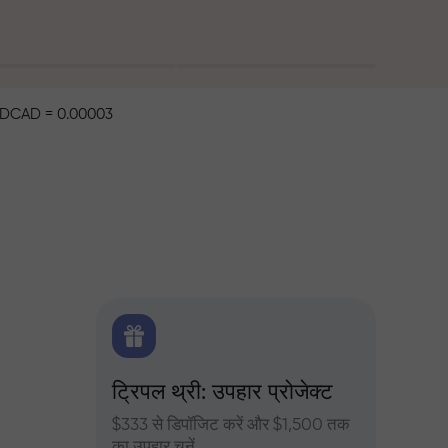
DCAD = 0.00003
िटिक्स
ट्रिपल थ्री: उपहार प्रोजेक्ट
ट्रेडर्
 के दैनिक
$333 से डिपॉजिट करें और $1,500 तक
InstaFore
का उपहार चुनें
मुनाफा बढ़