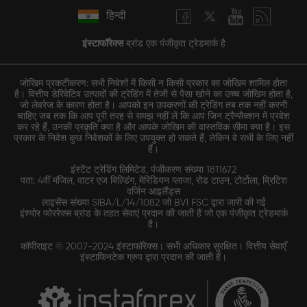
हिन्दी
इंस्टाफॉरेक्स
ब्रांड एक पंजीकृत ट्रेडमार्क है
जोखिम प्रकटीकरण: सभी निवेशों में किसी न किसी प्रकार का जोखिम शामिल होता
है। वित्तीय डेरिवेटिव उत्पादों की ट्रेडिंग में तेजी से पैसा खोने का उच्च जोखिम होता है,
जो लेवरेज के कारण होता है। आपको इन उपकरणों की ट्रेडिंग तब तक नहीं करनी
चाहिए जब तक कि आप पूरी तरह से समझ नहीं लें कि आप जिन ट्रैन्सैक्शन में प्रवेश
कर रहे हैं, उनकी प्रकृति क्या है और आपके जोखिम की वास्तविक सीमा क्या है। इस
प्रकार के निवेश कुछ निवेशकों के लिए उपयुक्त हो सकते हैं, लेकिन वे सभी के लिए नहीं
हैं।
इंस्टेंट ट्रेडिंग लिमिटेड, पंजीकरण संख्या 1811672
पता: 4वीं मंजिल, वाटर एज बिल्डिंग, मेरिडियन प्लाजा, रोड टाउन, टोर्टोला, ब्रिटिश
वर्जिन आइलैंड्स
लाइसेंस संख्या SIBA/L/14/1082 जो BVI FSC द्वारा जारी की गई
इंश्योर फोररेक्स ब्रांड के तहत सेवाएं प्रदान की जाती हैं जो एक पंजीकृत ट्रेडमार्क
है।
कॉपीराइट © 2007-2024 इंस्टाफॉरेक्स। सभी अधिकार सुरक्षित। वित्तीय सेवाएँ
इंस्टाफिनटेक ग्रुप द्वारा प्रदान की जाती हैं।