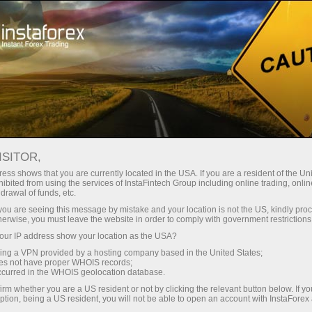
छोटे
स्प्रेड — बड़ा मुनाफा
ISITOR,
ess shows that you are currently located in the USA. If you are a resident of the Uni
हर डिपॉजिट पर
ibited from using the services of InstaFintech Group including online trading, online
InstaForex के साथ आपको वास्तविक
drawal of funds, etc.
प्रतिस्पर्धी अवसर मिलते हैं: 1:5000 तक
30% बोनस
k you are seeing this message by mistake and your location is not the US, kindly pro
लीवरेज, मार्केट में बेहतरीन स्प्रेड्स और
herwise, you must leave the website in order to comply with government restrictions
कमीशन, और स्टॉक्स व इंडेक्स ट्रेडिंग के लिए
ur IP address show your location as the USA?
ट्रेडिंग में
फायदेमंद शर्तें।
sing a VPN provided by a hosting company based in the United States;
oes not have proper WHOIS records;
और हाईवे पर गति
occurred in the WHOIS geolocation database.
irm whether you are a US resident or not by clicking the relevant button below. If y
ption, being a US resident, you will not be able to open an account with InstaForex
हमने एक ऐसा बोनस सिस्टम विकसित किया है
आपका निजी उपहार जैकपॉट