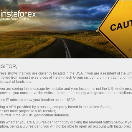
छोटे
स्प्रेड — बड़ा मुनाफा
ISITOR,
ess shows that you are currently located in the USA. If you are a resident of the Uni
हर डिपॉजिट पर
ibited from using the services of InstaFintech Group including online trading, online
InstaForex के साथ आपको वास्तविक
drawal of funds, etc.
प्रतिस्पर्धी अवसर मिलते हैं: 1:5000 तक
30% बोनस
k you are seeing this message by mistake and your location is not the US, kindly pro
लीवरेज, मार्केट में बेहतरीन स्प्रेड्स और
herwise, you must leave the website in order to comply with government restrictions
कमीशन, और स्टॉक्स व इंडेक्स ट्रेडिंग के लिए
ur IP address show your location as the USA?
ट्रेडिंग में
फायदेमंद शर्तें।
sing a VPN provided by a hosting company based in the United States;
oes not have proper WHOIS records;
और हाईवे पर गति
occurred in the WHOIS geolocation database.
irm whether you are a US resident or not by clicking the relevant button below. If y
ption, being a US resident, you will not be able to open an account with InstaForex
हमने एक ऐसा बोनस सिस्टम विकसित किया है
आपका निजी उपहार जैकपॉट