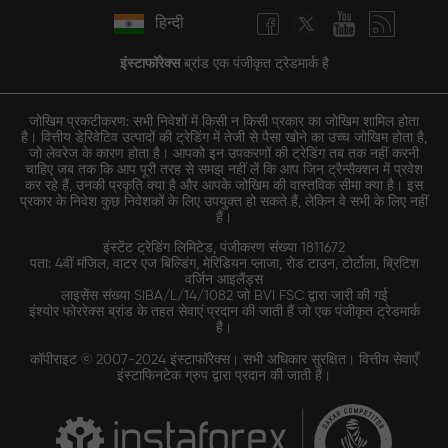
हिन्दी
इंस्टाफॉरेक्स
ब्रांड एक पंजीकृत ट्रेडमार्क है
जोखिम प्रकटीकरण: सभी निवेशों में किसी न किसी प्रकार का जोखिम शामिल होता
है। वित्तीय डेरिवेटिव उत्पादों की ट्रेडिंग में तेजी से पैसा खोने का उच्च जोखिम होता है,
जो लेवरेज के कारण होता है। आपको इन उपकरणों की ट्रेडिंग तब तक नहीं करनी
चाहिए जब तक कि आप पूरी तरह से समझ नहीं लें कि आप जिन ट्रैन्सैक्शन में प्रवेश
कर रहे हैं, उनकी प्रकृति क्या है और आपके जोखिम की वास्तविक सीमा क्या है। इस
प्रकार के निवेश कुछ निवेशकों के लिए उपयुक्त हो सकते हैं, लेकिन वे सभी के लिए नहीं
हैं।
इंस्टेंट ट्रेडिंग लिमिटेड, पंजीकरण संख्या 1811672
पता: 4वीं मंजिल, वाटर एज बिल्डिंग, मेरिडियन प्लाजा, रोड टाउन, टोर्टोला, ब्रिटिश
वर्जिन आइलैंड्स
लाइसेंस संख्या SIBA/L/14/1082 जो BVI FSC द्वारा जारी की गई
इंश्योर फोररेक्स ब्रांड के तहत सेवाएं प्रदान की जाती हैं जो एक पंजीकृत ट्रेडमार्क
है।
कॉपीराइट © 2007-2024 इंस्टाफॉरेक्स। सभी अधिकार सुरक्षित। वित्तीय सेवाएँ
इंस्टाफिनटेक ग्रुप द्वारा प्रदान की जाती हैं।