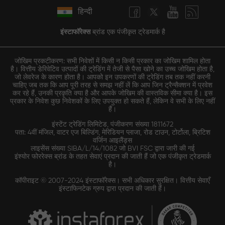
हिन्दी
इंस्टाफॉरेक्स
ब्रांड एक पंजीकृत ट्रेडमार्क है
जोखिम प्रकटीकरण: सभी निवेशों में किसी न किसी प्रकार का जोखिम शामिल होता
है। वित्तीय डेरिवेटिव उत्पादों की ट्रेडिंग में तेजी से पैसा खोने का उच्च जोखिम होता है,
जो लेवरेज के कारण होता है। आपको इन उपकरणों की ट्रेडिंग तब तक नहीं करनी
चाहिए जब तक कि आप पूरी तरह से समझ नहीं लें कि आप जिन ट्रैन्सैक्शन में प्रवेश
कर रहे हैं, उनकी प्रकृति क्या है और आपके जोखिम की वास्तविक सीमा क्या है। इस
प्रकार के निवेश कुछ निवेशकों के लिए उपयुक्त हो सकते हैं, लेकिन वे सभी के लिए नहीं
हैं।
इंस्टेंट ट्रेडिंग लिमिटेड, पंजीकरण संख्या 1811672
पता: 4वीं मंजिल, वाटर एज बिल्डिंग, मेरिडियन प्लाजा, रोड टाउन, टोर्टोला, ब्रिटिश
वर्जिन आइलैंड्स
लाइसेंस संख्या SIBA/L/14/1082 जो BVI FSC द्वारा जारी की गई
इंश्योर फोररेक्स ब्रांड के तहत सेवाएं प्रदान की जाती हैं जो एक पंजीकृत ट्रेडमार्क
है।
कॉपीराइट © 2007-2024 इंस्टाफॉरेक्स। सभी अधिकार सुरक्षित। वित्तीय सेवाएँ
इंस्टाफिनटेक ग्रुप द्वारा प्रदान की जाती हैं।