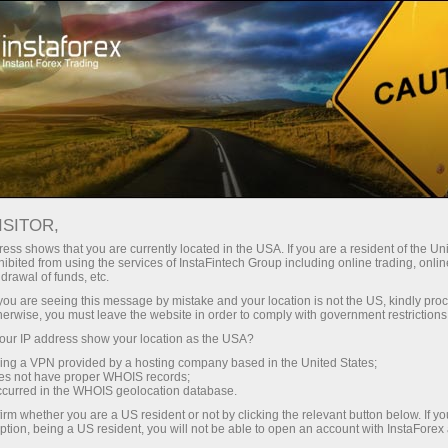
छोटे
स्प्रेड — बड़ा मुनाफा
ISITOR,
ess shows that you are currently located in the USA. If you are a resident of the Uni
हर डिपॉजिट पर
ibited from using the services of InstaFintech Group including online trading, online
InstaForex के साथ आपको वास्तविक
drawal of funds, etc.
प्रतिस्पर्धी अवसर मिलते हैं: 1:5000 तक
30% बोनस
k you are seeing this message by mistake and your location is not the US, kindly pro
लीवरेज, मार्केट में बेहतरीन स्प्रेड्स और
herwise, you must leave the website in order to comply with government restrictions
कमीशन, और स्टॉक्स व इंडेक्स ट्रेडिंग के लिए
ur IP address show your location as the USA?
ट्रेडिंग में
फायदेमंद शर्तें।
sing a VPN provided by a hosting company based in the United States;
oes not have proper WHOIS records;
और हाईवे पर गति
occurred in the WHOIS geolocation database.
irm whether you are a US resident or not by clicking the relevant button below. If y
ption, being a US resident, you will not be able to open an account with InstaForex
हमने एक ऐसा बोनस सिस्टम विकसित किया है
आपका निजी उपहार जैकपॉट