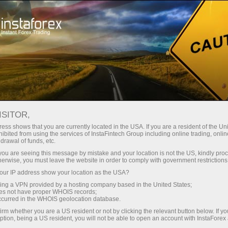
छोटे
स्प्रेड — बड़ा मुनाफा
ISITOR,
ess shows that you are currently located in the USA. If you are a resident of the Uni
हर डिपॉजिट पर
ibited from using the services of InstaFintech Group including online trading, online
InstaForex के साथ आपको वास्तविक
drawal of funds, etc.
प्रतिस्पर्धी अवसर मिलते हैं: 1:5000 तक
30% बोनस
k you are seeing this message by mistake and your location is not the US, kindly pro
लीवरेज, मार्केट में बेहतरीन स्प्रेड्स और
herwise, you must leave the website in order to comply with government restrictions
कमीशन, और स्टॉक्स व इंडेक्स ट्रेडिंग के लिए
ur IP address show your location as the USA?
ट्रेडिंग में
फायदेमंद शर्तें।
sing a VPN provided by a hosting company based in the United States;
oes not have proper WHOIS records;
और हाईवे पर गति
occurred in the WHOIS geolocation database.
irm whether you are a US resident or not by clicking the relevant button below. If y
ption, being a US resident, you will not be able to open an account with InstaForex
हमने एक ऐसा बोनस सिस्टम विकसित किया है
आपका निजी उपहार जैकपॉट