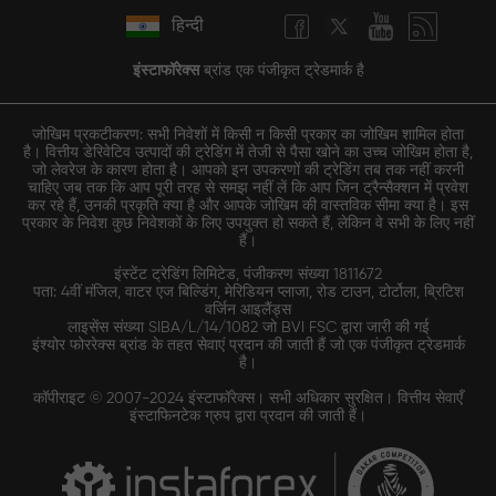
हिन्दी
इंस्टाफॉरेक्स
ब्रांड एक पंजीकृत ट्रेडमार्क है
जोखिम प्रकटीकरण: सभी निवेशों में किसी न किसी प्रकार का जोखिम शामिल होता
है। वित्तीय डेरिवेटिव उत्पादों की ट्रेडिंग में तेजी से पैसा खोने का उच्च जोखिम होता है,
जो लेवरेज के कारण होता है। आपको इन उपकरणों की ट्रेडिंग तब तक नहीं करनी
चाहिए जब तक कि आप पूरी तरह से समझ नहीं लें कि आप जिन ट्रैन्सैक्शन में प्रवेश
कर रहे हैं, उनकी प्रकृति क्या है और आपके जोखिम की वास्तविक सीमा क्या है। इस
प्रकार के निवेश कुछ निवेशकों के लिए उपयुक्त हो सकते हैं, लेकिन वे सभी के लिए नहीं
हैं।
इंस्टेंट ट्रेडिंग लिमिटेड, पंजीकरण संख्या 1811672
पता: 4वीं मंजिल, वाटर एज बिल्डिंग, मेरिडियन प्लाजा, रोड टाउन, टोर्टोला, ब्रिटिश
वर्जिन आइलैंड्स
लाइसेंस संख्या SIBA/L/14/1082 जो BVI FSC द्वारा जारी की गई
इंश्योर फोररेक्स ब्रांड के तहत सेवाएं प्रदान की जाती हैं जो एक पंजीकृत ट्रेडमार्क
है।
कॉपीराइट © 2007-2024 इंस्टाफॉरेक्स। सभी अधिकार सुरक्षित। वित्तीय सेवाएँ
इंस्टाफिनटेक ग्रुप द्वारा प्रदान की जाती हैं।