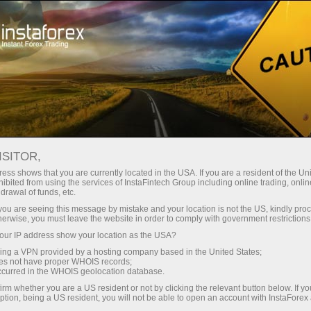
छोटे
स्प्रेड — बड़ा मुनाफा
ISITOR,
ess shows that you are currently located in the USA. If you are a resident of the Uni
हर डिपॉजिट पर
ibited from using the services of InstaFintech Group including online trading, online
InstaForex के साथ आपको वास्तविक
drawal of funds, etc.
प्रतिस्पर्धी अवसर मिलते हैं: 1:5000 तक
30% बोनस
k you are seeing this message by mistake and your location is not the US, kindly pro
लीवरेज, मार्केट में बेहतरीन स्प्रेड्स और
herwise, you must leave the website in order to comply with government restrictions
कमीशन, और स्टॉक्स व इंडेक्स ट्रेडिंग के लिए
ur IP address show your location as the USA?
ट्रेडिंग में
फायदेमंद शर्तें।
sing a VPN provided by a hosting company based in the United States;
oes not have proper WHOIS records;
और हाईवे पर गति
occurred in the WHOIS geolocation database.
irm whether you are a US resident or not by clicking the relevant button below. If y
ption, being a US resident, you will not be able to open an account with InstaForex
हमने एक ऐसा बोनस सिस्टम विकसित किया है
आपका निजी उपहार जैकपॉट