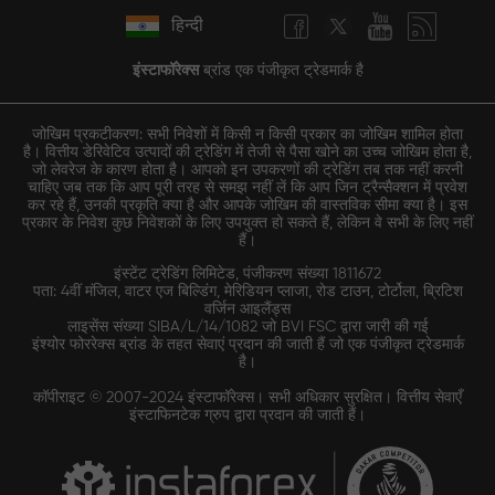
हिन्दी
इंस्टाफॉरेक्स
ब्रांड एक पंजीकृत ट्रेडमार्क है
जोखिम प्रकटीकरण: सभी निवेशों में किसी न किसी प्रकार का जोखिम शामिल होता
है। वित्तीय डेरिवेटिव उत्पादों की ट्रेडिंग में तेजी से पैसा खोने का उच्च जोखिम होता है,
जो लेवरेज के कारण होता है। आपको इन उपकरणों की ट्रेडिंग तब तक नहीं करनी
चाहिए जब तक कि आप पूरी तरह से समझ नहीं लें कि आप जिन ट्रैन्सैक्शन में प्रवेश
कर रहे हैं, उनकी प्रकृति क्या है और आपके जोखिम की वास्तविक सीमा क्या है। इस
प्रकार के निवेश कुछ निवेशकों के लिए उपयुक्त हो सकते हैं, लेकिन वे सभी के लिए नहीं
हैं।
इंस्टेंट ट्रेडिंग लिमिटेड, पंजीकरण संख्या 1811672
पता: 4वीं मंजिल, वाटर एज बिल्डिंग, मेरिडियन प्लाजा, रोड टाउन, टोर्टोला, ब्रिटिश
वर्जिन आइलैंड्स
लाइसेंस संख्या SIBA/L/14/1082 जो BVI FSC द्वारा जारी की गई
इंश्योर फोररेक्स ब्रांड के तहत सेवाएं प्रदान की जाती हैं जो एक पंजीकृत ट्रेडमार्क
है।
कॉपीराइट © 2007-2024 इंस्टाफॉरेक्स। सभी अधिकार सुरक्षित। वित्तीय सेवाएँ
इंस्टाफिनटेक ग्रुप द्वारा प्रदान की जाती हैं।