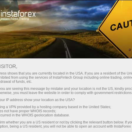
छोटे
स्प्रेड — बड़ा मुनाफा
ISITOR,
ess shows that you are currently located in the USA. If you are a resident of the Uni
हर डिपॉजिट पर
ibited from using the services of InstaFintech Group including online trading, online
InstaForex के साथ आपको वास्तविक
drawal of funds, etc.
प्रतिस्पर्धी अवसर मिलते हैं: 1:5000 तक
30% बोनस
k you are seeing this message by mistake and your location is not the US, kindly pro
लीवरेज, मार्केट में बेहतरीन स्प्रेड्स और
herwise, you must leave the website in order to comply with government restrictions
कमीशन, और स्टॉक्स व इंडेक्स ट्रेडिंग के लिए
ur IP address show your location as the USA?
ट्रेडिंग में
फायदेमंद शर्तें।
sing a VPN provided by a hosting company based in the United States;
oes not have proper WHOIS records;
और हाईवे पर गति
occurred in the WHOIS geolocation database.
irm whether you are a US resident or not by clicking the relevant button below. If y
ption, being a US resident, you will not be able to open an account with InstaForex
हमने एक ऐसा बोनस सिस्टम विकसित किया है
आपका निजी उपहार जैकपॉट