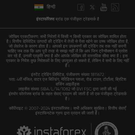
हिन्दी
इंस्टाफॉरेक्स
ब्रांड एक पंजीकृत ट्रेडमार्क है
जोखिम प्रकटीकरण: सभी निवेशों में किसी न किसी प्रकार का जोखिम शामिल होता
है। वित्तीय डेरिवेटिव उत्पादों की ट्रेडिंग में तेजी से पैसा खोने का उच्च जोखिम होता है,
जो लेवरेज के कारण होता है। आपको इन उपकरणों की ट्रेडिंग तब तक नहीं करनी
चाहिए जब तक कि आप पूरी तरह से समझ नहीं लें कि आप जिन ट्रैन्सैक्शन में प्रवेश
कर रहे हैं, उनकी प्रकृति क्या है और आपके जोखिम की वास्तविक सीमा क्या है। इस
प्रकार के निवेश कुछ निवेशकों के लिए उपयुक्त हो सकते हैं, लेकिन वे सभी के लिए नहीं
हैं।
इंस्टेंट ट्रेडिंग लिमिटेड, पंजीकरण संख्या 1811672
पता: 4वीं मंजिल, वाटर एज बिल्डिंग, मेरिडियन प्लाजा, रोड टाउन, टोर्टोला, ब्रिटिश
वर्जिन आइलैंड्स
लाइसेंस संख्या SIBA/L/14/1082 जो BVI FSC द्वारा जारी की गई
इंश्योर फोररेक्स ब्रांड के तहत सेवाएं प्रदान की जाती हैं जो एक पंजीकृत ट्रेडमार्क
है।
कॉपीराइट © 2007-2024 इंस्टाफॉरेक्स। सभी अधिकार सुरक्षित। वित्तीय सेवाएँ
इंस्टाफिनटेक ग्रुप द्वारा प्रदान की जाती हैं।