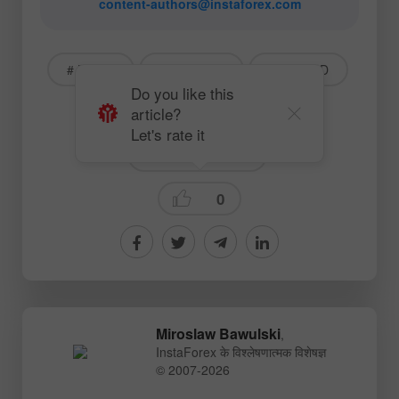
content-authors@instaforex.com
# Bitcoin
# Ethereum
# BTCUSD
Do you like this
article?
# ETHUSD
# Crypto
Let's rate it
Crypto-currencies
0
Miroslaw Bawulski
,
InstaForex के विश्लेषणात्मक विशेषज्ञ
© 2007-2026