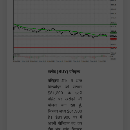
खरीद (BUY) परिदृश्य
परिदृश्य #1:
मैं आज
बिटकॉइन को लगभग
$81,200 के एंट्री
पॉइंट पर खरीदने की
योजना बना रहा हूँ,
जिसका लक्ष्य $81,900
है। $81,900 पर मैं
अपनी पोज़िशन बंद कर
दूँगा और तुरंत रिबाउंड