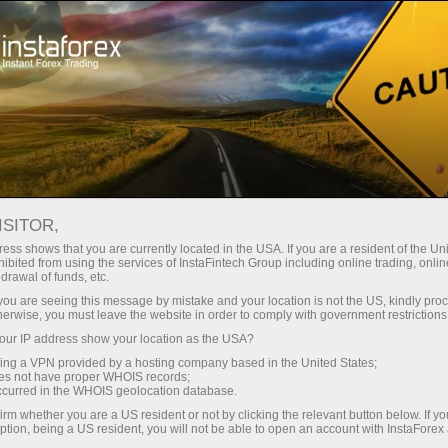
ट्रेडर्स के लिए
फॉरेक्स विश्लेषण
विश्लेषणात्मक समीक्षा
Crypto-currencies
ISITOR,
ess shows that you are currently located in the USA. If you are a resident of the Uni
07.05.2026 10:36 AM
ibited from using the services of InstaFintech Group including online trading, online
drawal of funds, etc.
7 मई के लिए क्रिप्टोकरेंसी बाजार में ट्रेडिंग
k you are seeing this message by mistake and your location is not the US, kindly pro
herwise, you must leave the website in order to comply with government restrictions
सिफारिशें
ur IP address show your location as the USA?
sing a VPN provided by a hosting company based in the United States;
oes not have proper WHOIS records;
occurred in the WHOIS geolocation database.
बिटकॉइन अपने लगभग $82,800 के उच्च स्तर से वापस नीचे आया है और
irm whether you are a US resident or not by clicking the relevant button below. If y
वर्तमान में $81,000 से नीचे ट्रेड कर रहा है। एथेरियम भी मुनाफावसूली
ption, being a US resident, you will not be able to open an account with InstaForex
(profit-taking) के बीच काफी गिर गया है और $2,350 से नीचे आ गया