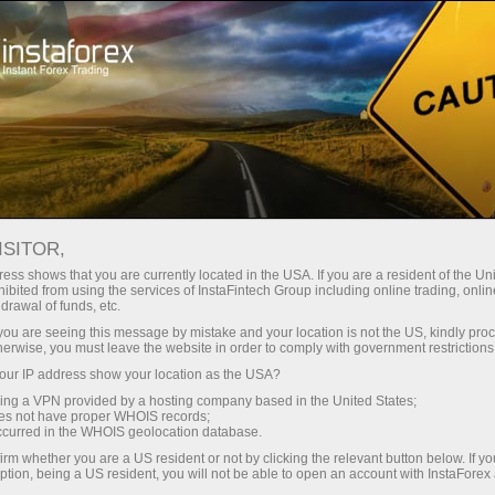
ट्रेडर्स के लिए
फॉरेक्स विश्लेषण
विश्लेषणात्मक समीक्षा
Fundamental analysis
ISITOR,
ess shows that you are currently located in the USA. If you are a resident of the Uni
15.05.2026 10:10 AM
ibited from using the services of InstaFintech Group including online trading, online
drawal of funds, etc.
WTI: पूर्वानुमान। ट्रम्प और शी की वार्ता के बाद
k you are seeing this message by mistake and your location is not the US, kindly pro
herwise, you must leave the website in order to comply with government restrictions
WTI ऑयल बाजार में अनिश्चितता
ur IP address show your location as the USA?
sing a VPN provided by a hosting company based in the United States;
oes not have proper WHOIS records;
occurred in the WHOIS geolocation database.
irm whether you are a US resident or not by clicking the relevant button below. If y
ption, being a US resident, you will not be able to open an account with InstaForex