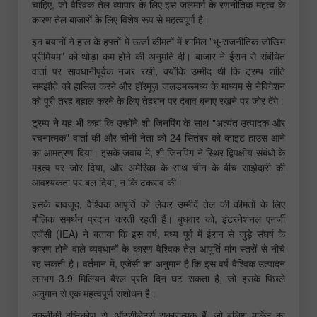
चाहिए, जो वैश्विक तेल व्यापार के लिए इस जलमार्ग के रणनीतिक महत्व के
कारण तेल बाजारों के लिए विशेष रूप से महत्वपूर्ण है।
इन बयानों ने हाल के हफ्तों में ऊर्जा कीमतों में शामिल "भू-राजनीतिक जोखिम
प्रीमियम" को थोड़ा कम होने की अनुमति दी। बाजार ने ईरान से संबंधित
वार्ता पर सावधानीपूर्वक नजर रखी, क्योंकि उम्मीद थी कि ट्रम्प शांति
समझौते को हासिल करने और हॉरमूज़ जलडमरूमध्य के माध्यम से नेविगेशन
को पूरी तरह बहाल करने के लिए तेहरान पर दबाव बनाए रखने पर जोर देंगे।
ट्रम्प ने यह भी कहा कि उन्होंने शी जिनपिंग के साथ "अत्यंत उत्पादक और
रचनात्मक" वार्ता की और चीनी नेता को 24 सितंबर को व्हाइट हाउस आने
का आमंत्रण दिया। इसके जवाब में, शी जिनपिंग ने स्थिर द्विपक्षीय संबंधों के
महत्व पर जोर दिया, और अमेरिका के साथ चीन के बीच साझेदारी की
आवश्यकता पर बल दिया, न कि टकराव की।
इसके बावजूद, वैश्विक आपूर्ति को लेकर उम्मीदें तेल की कीमतों के लिए
मौलिक समर्थन प्रदान करती रहती हैं। बुधवार को, इंटरनेशनल एनर्जी
एजेंसी (IEA) ने बताया कि इस वर्ष, मध्य पूर्व में ईरान से जुड़े संघर्ष के
कारण होने वाले व्यवधानों के कारण वैश्विक तेल आपूर्ति मांग स्तरों से नीचे
रह सकती है। वर्तमान में, एजेंसी का अनुमान है कि इस वर्ष वैश्विक उत्पादन
लगभग 3.9 मिलियन बैरल प्रति दिन घट सकता है, जो इसके पिछले
अनुमान से एक महत्वपूर्ण संशोधन है।
तकनीकी दृष्टिकोण से, ऑस्सीलेटर्स सकारात्मक हैं, जो बुलिश मार्केट का