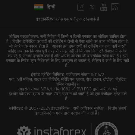
हिन्दी
इंस्टाफॉरेक्स
ब्रांड एक पंजीकृत ट्रेडमार्क है
जोखिम प्रकटीकरण: सभी निवेशों में किसी न किसी प्रकार का जोखिम शामिल होता
है। वित्तीय डेरिवेटिव उत्पादों की ट्रेडिंग में तेजी से पैसा खोने का उच्च जोखिम होता है,
जो लेवरेज के कारण होता है। आपको इन उपकरणों की ट्रेडिंग तब तक नहीं करनी
चाहिए जब तक कि आप पूरी तरह से समझ नहीं लें कि आप जिन ट्रैन्सैक्शन में प्रवेश
कर रहे हैं, उनकी प्रकृति क्या है और आपके जोखिम की वास्तविक सीमा क्या है। इस
प्रकार के निवेश कुछ निवेशकों के लिए उपयुक्त हो सकते हैं, लेकिन वे सभी के लिए नहीं
हैं।
इंस्टेंट ट्रेडिंग लिमिटेड, पंजीकरण संख्या 1811672
पता: 4वीं मंजिल, वाटर एज बिल्डिंग, मेरिडियन प्लाजा, रोड टाउन, टोर्टोला, ब्रिटिश
वर्जिन आइलैंड्स
लाइसेंस संख्या SIBA/L/14/1082 जो BVI FSC द्वारा जारी की गई
इंश्योर फोररेक्स ब्रांड के तहत सेवाएं प्रदान की जाती हैं जो एक पंजीकृत ट्रेडमार्क
है।
कॉपीराइट © 2007-2024 इंस्टाफॉरेक्स। सभी अधिकार सुरक्षित। वित्तीय सेवाएँ
इंस्टाफिनटेक ग्रुप द्वारा प्रदान की जाती हैं।