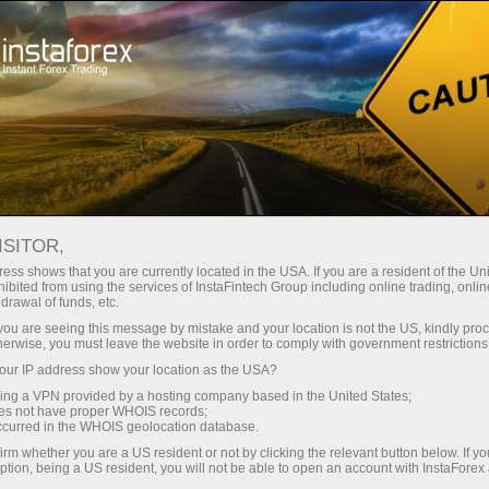
छोटे
स्प्रेड — बड़ा मुनाफा
ISITOR,
ess shows that you are currently located in the USA. If you are a resident of the Uni
हर डिपॉजिट पर
ibited from using the services of InstaFintech Group including online trading, online
InstaForex के साथ आपको वास्तविक
drawal of funds, etc.
प्रतिस्पर्धी अवसर मिलते हैं: 1:5000 तक
30% बोनस
k you are seeing this message by mistake and your location is not the US, kindly pro
लीवरेज, मार्केट में बेहतरीन स्प्रेड्स और
herwise, you must leave the website in order to comply with government restrictions
कमीशन, और स्टॉक्स व इंडेक्स ट्रेडिंग के लिए
ur IP address show your location as the USA?
ट्रेडिंग में
फायदेमंद शर्तें।
sing a VPN provided by a hosting company based in the United States;
oes not have proper WHOIS records;
और हाईवे पर गति
occurred in the WHOIS geolocation database.
irm whether you are a US resident or not by clicking the relevant button below. If y
ption, being a US resident, you will not be able to open an account with InstaForex
हमने एक ऐसा बोनस सिस्टम विकसित किया है
आपका निजी उपहार जैकपॉट