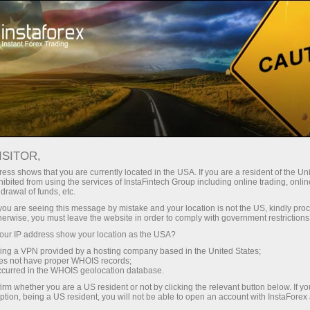
निवेशकों के लिए
PAMM सिस्टम
निगरानी
खाता की निगरानी 20345572 - Topindexone
ISITOR,
FOREX MONITORING
ess shows that you are currently located in the USA. If you are a resident of the Uni
ibited from using the services of InstaFintech Group including online trading, online
drawal of funds, etc.
k you are seeing this message by mistake and your location is not the US, kindly pro
herwise, you must leave the website in order to comply with government restrictions
पैसे जमा करें
ur IP address show your location as the USA?
sing a VPN provided by a hosting company based in the United States;
पैसे निकालें
oes not have proper WHOIS records;
occurred in the WHOIS geolocation database.
irm whether you are a US resident or not by clicking the relevant button below. If y
ption, being a US resident, you will not be able to open an account with InstaForex