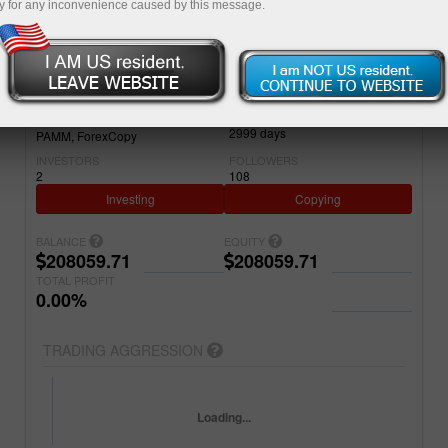
y for any inconvenience caused by this message.
Simple
Advanced
ACCOUNT
PROJECT NAME
20345572
Topindexone
REGISTERED
ACCOUNT TYPE
2999
days
PAMM
ForexCopy
INVESTORS
FOLLOWERS
2
108
Investing
Copying
BALANCE
EQUITY
208059.71
208059.71
TOTAL PROFIT
0.00%
TRADING AGGRESSION
Loading...