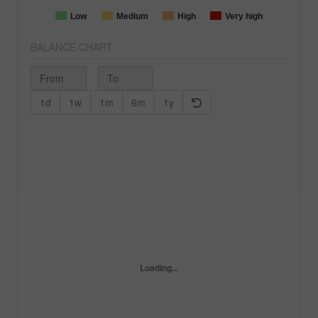
Low
Medium
High
Very high
BALANCE CHART
1d
1w
1m
6m
1y
Loading...