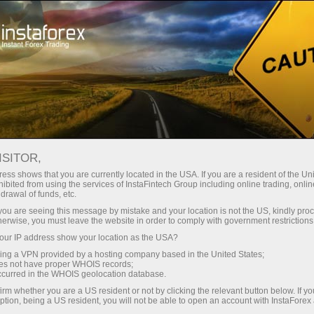
ISITOR,
ess shows that you are currently located in the USA. If you are a resident of the Uni
बसे सक्रिय
बेस्ट एफिलिएट
मोस्ट इनोवेटिव मोबाइल
Forex Broker of
Best
ibited from using the services of InstaFintech Group including online trading, online
 2020
प्रोग्राम 2020
ट्रेडिंग एप्लिकेशन
the Year at
Techno
drawal of funds, etc.
Money Expo Abu
Dhabi 2025
k you are seeing this message by mistake and your location is not the US, kindly pro
herwise, you must leave the website in order to comply with government restrictions
ur IP address show your location as the USA?
sing a VPN provided by a hosting company based in the United States;
oes not have proper WHOIS records;
occurred in the WHOIS geolocation database.
irm whether you are a US resident or not by clicking the relevant button below. If y
ption, being a US resident, you will not be able to open an account with InstaForex