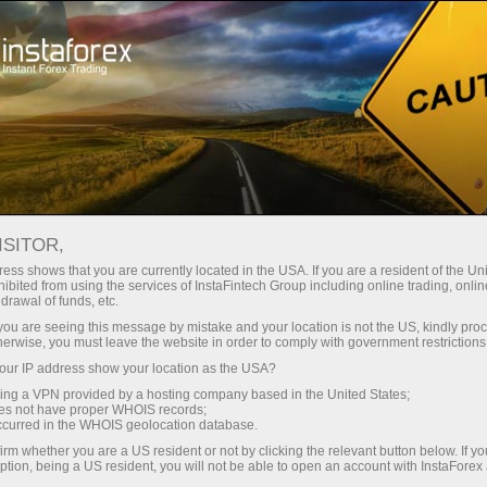
शुरुआती के लिए
Useful information
टेक्निकल इंडीकेटर्स
स्टोकेस्टिक ऑसिलेटर सूचक सूत्र और सेटिंग्स
ISITOR,
ess shows that you are currently located in the USA. If you are a resident of the Uni
स्टोकेस्टिक ऑसिलेटर सूचक सूत्र और
ibited from using the services of InstaFintech Group including online trading, online
drawal of funds, etc.
सेटिंग्स
k you are seeing this message by mistake and your location is not the US, kindly pro
herwise, you must leave the website in order to comply with government restrictions
ur IP address show your location as the USA?
sing a VPN provided by a hosting company based in the United States;
तकनीकी संकेतक स्टोकास्टिक ऑसीलेटर एक निश्चित अवधि के लिए
oes not have proper WHOIS records;
occurred in the WHOIS geolocation database.
अपनी कीमत सीमा के साथ हाल ही में बंद मूल्य की तुलना करता है।
संकेतक दो लाइनों में दिखाया गया है। मुख्य रेखा को% के कहा जाता है।
irm whether you are a US resident or not by clicking the relevant button below. If y
ption, being a US resident, you will not be able to open an account with InstaForex
% डी नामक दूसरी पंक्ति,% क का मूविंग औसत है। % के लाइन को