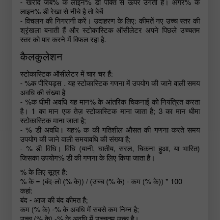
- खरीदें जब% क लाइन% डी पंक्ति से ऊपर उगती है। अगर% के
लाइन% डी रेखा से नीचे है तो बेचें
- विचलन की निगरानी करें। उदाहरण के लिए: कीमतें नए उच्च स्तर की
श्रृंखला बनाती हैं और स्टोकास्टिक ऑसीलेटर अपने पिछले उच्चतम
स्तर को पार करने में विफल रहा है.
कैलकुलेशन
स्टोकास्टिक ऑसीलेटर में चार चर हैं:
- %क पीरियड्स . यह स्टोकास्टिक गणना में उपयोग की जाने वाली समय
अवधि की संख्या है
- %क धीमी अवधि यह मान% के आंतरिक चिकनाई को नियंत्रित करता
है। 1 का मान एक तेज़ स्टोकास्टिक माना जाता है; 3 का मान धीमा
स्टोकास्टिक माना जाता है;
- % डी अवधि। यह% क की गतिशील औसत की गणना करते समय
उपयोग की जाने वाली समयावधि की संख्या है;
- % डी विधि। विधि (यानी, घातीय, सरल, चिकना हुआ, या भारित)
जिसका उपयोग% डी की गणना के लिए किया जाता है।
% के लिए सूत्र है:
% के = (बंद-लो (% के)) / (उच्च (% के) - कम (% के)) * 100
कहां:
बंद - आज की बंद कीमत है;
कम (% के) -% के अवधि में सबसे कम निम्न है;
उच्च (% के) -% के अवधि में उच्चतम उच्च है।