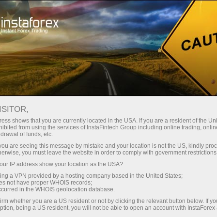
For Traders
Forex Analytics
InstaForex TV
Forex TV News
ISITOR,
ess shows that you are currently located in the USA. If you are a resident of the Uni
ibited from using the services of InstaFintech Group including online trading, online
drawal of funds, etc.
k you are seeing this message by mistake and your location is not the US, kindly pro
herwise, you must leave the website in order to comply with government restrictions
ur IP address show your location as the USA?
ं
sing a VPN provided by a hosting company based in the United States;
oes not have proper WHOIS records;
occurred in the WHOIS geolocation database.
irm whether you are a US resident or not by clicking the relevant button below. If y
ption, being a US resident, you will not be able to open an account with InstaForex