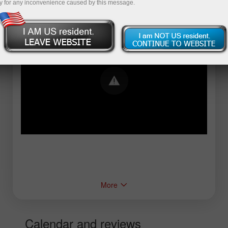
y for any inconvenience caused by this message.
Error loading YouTube: Video could not be
played
More
Calendar and reviews