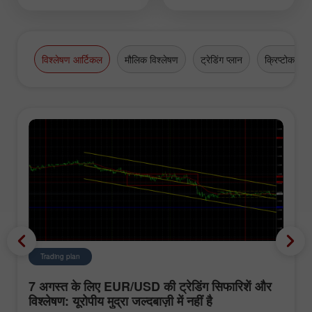
centuries-long history is a financial hub
of universal importance and a place for
high-grade business appointments.
विश्लेषण आर्टिकल
मौलिक विश्लेषण
ट्रेडिंग प्लान
क्रिप्टोकरेंसी
Trading plan
7 अगस्त के लिए EUR/USD की ट्रेडिंग सिफारिशें और
विश्लेषण: यूरोपीय मुद्रा जल्दबाज़ी में नहीं है