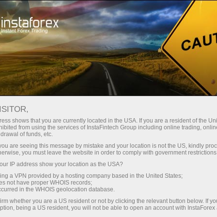
For Traders
Forex Analytics
InstaForex TV
Forex TV News
ISITOR,
ess shows that you are currently located in the USA. If you are a resident of the Uni
ibited from using the services of InstaFintech Group including online trading, online
Forex and Fintech Spotlight:
drawal of funds, etc.
Strategic Expansions, Global Events,
k you are seeing this message by mistake and your location is not the US, kindly pro
herwise, you must leave the website in order to comply with government restrictions
and Market Shifts
ur IP address show your location as the USA?
sing a VPN provided by a hosting company based in the United States;
oes not have proper WHOIS records;
occurred in the WHOIS geolocation database.
irm whether you are a US resident or not by clicking the relevant button below. If y
ption, being a US resident, you will not be able to open an account with InstaForex