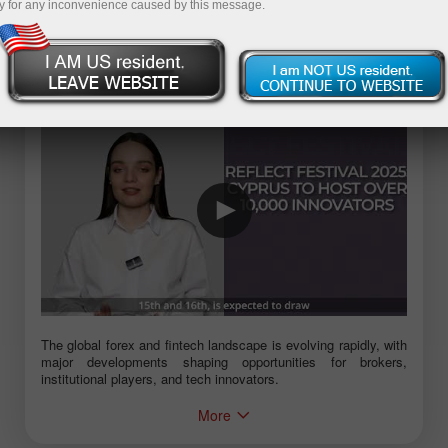
y for any inconvenience caused by this message.
The global forex and fintech landscape is evolving rapidly, with
major developments shaping opportunities for brokers,
institutional players, and tech innovators.
#Finance #Trading #Investing #Blockchain #Crypto #Forex
More
#Innovation #ForexNews #Fintech2025 #CryptoBrokerage
#HiddenRoad #CryptoNews #TradingUpdate