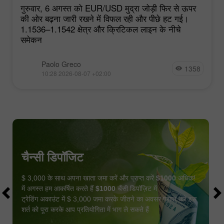
गुरुवार, 6 अगस्त को EUR/USD मुद्रा जोड़ी फिर से ऊपर
की ओर बढ़ना जारी रखने में विफल रही और पीछे हट गई।
1.1536–1.1542 क्षेत्र और क्रिटिकल लाइन के नीचे
समेकन
Paolo Greco
1358
10:28 2026-08-07 +02:00
चैन्सी डिपॉजिट
$ 3,000 के साथ अपना खाता जमा करें और प्राप्त करें
$1000
अधिक!
में अगस्त हम आकर्षित करते हैं
$1000
चैंसी डिपॉज़िट में
ट्रेडिंग अकाउंट में $ 3,000 जमा करके जीतने का अवसर प्राप्त करें इस
शर्त को पूरा करके आप प्रतियोगिता में भाग ले सकते हैं
बोनस पायें