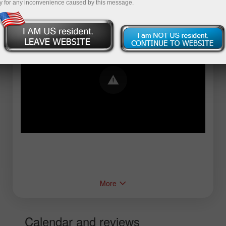
y for any inconvenience caused by this message.
Error loading YouTube: Video could not be
played
More
Calendar and reviews