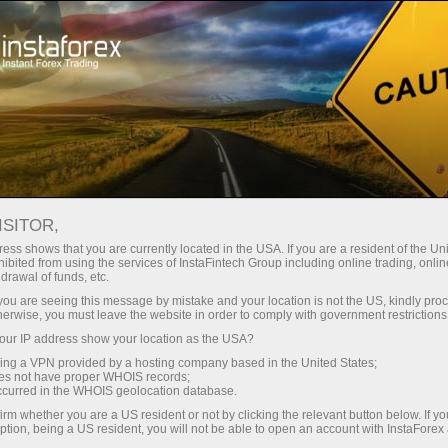
For Traders
Forex Analytics
InstaForex TV
Forex TV News
ISITOR,
ess shows that you are currently located in the USA. If you are a resident of the Uni
ibited from using the services of InstaFintech Group including online trading, online
drawal of funds, etc.
k you are seeing this message by mistake and your location is not the US, kindly pro
herwise, you must leave the website in order to comply with government restrictions
ur IP address show your location as the USA?
ं
sing a VPN provided by a hosting company based in the United States;
oes not have proper WHOIS records;
occurred in the WHOIS geolocation database.
irm whether you are a US resident or not by clicking the relevant button below. If y
ption, being a US resident, you will not be able to open an account with InstaForex