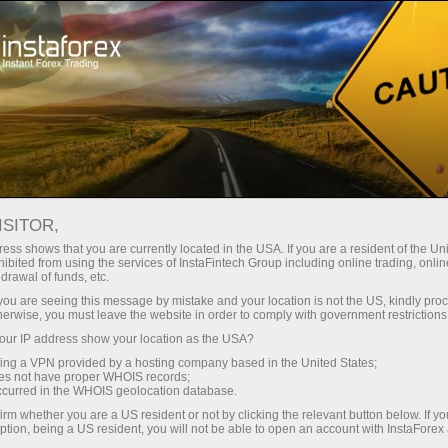
FOREX INSIDE
ट्रेडिंग खाता खोलें
ISITOR,
ess shows that you are currently located in the USA. If you are a resident of the Uni
डेमो खाता खोलें
ibited from using the services of InstaFintech Group including online trading, online
drawal of funds, etc.
k you are seeing this message by mistake and your location is not the US, kindly pro
herwise, you must leave the website in order to comply with government restrictions
Volume of positions
ur IP address show your location as the USA?
sing a VPN provided by a hosting company based in the United States;
The volume of positions on a currency pair specifies a
oes not have proper WHOIS records;
total amount of assets invested in the pair by both its
occurred in the WHOIS geolocation database.
irm whether you are a US resident or not by clicking the relevant button below. If y
buyers and sellers at the moment. The indicator
ption, being a US resident, you will not be able to open an account with InstaForex
provides insight into current market saturation. As the