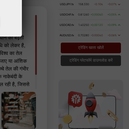
USDJPY.fx
158.330
-0.104
-0.07%
USDCHF.fx
0.81260
+0.00040
+0.05%
USDCAD.fx
1.40250
+0.00120
+0.09%
तों में तेज़
यवधान की बढ़ती
AUDUSD.fx
0.70280
-0.00040
-0.06%
धि को लेकर है,
ट्रेडिंग खाता खोलें
विश्व का तेल
ो जाए या आंशिक
ट्रेडिंग प्लेटफॉर्म डाउनलोड करें
्चे तेल की गंभीर
नाकेबंदी के
 फैल रही है, जिससे
मुद्रास्फीति का