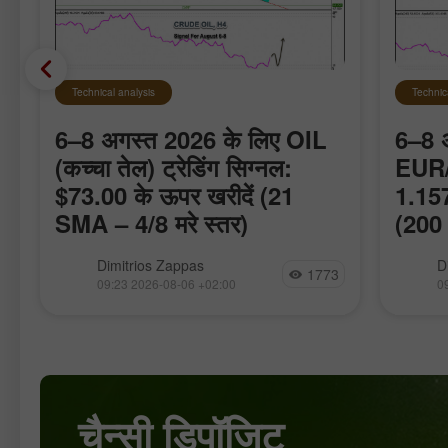
Technical analysis
Technic
6–8 अगस्त 2026 के लिए OIL
6–8 
(कच्चा तेल) ट्रेडिंग सिग्नल:
EUR/U
$73.00 के ऊपर खरीदें (21
1.157
SMA – 4/8 मरे स्तर)
(200 
Eagle इंडिकेटर कच्चे तेल (Crude Oil) के
हम उम्मी
Dimitrios Zappas
D
1773
लिए सकारात्मक संकेत दे रहा है, इसलिए हम $73
1.1553 क
09:23 2026-08-06 +02:00
0
या $71 की ओर आने वाले पुलबैक पर खरीदारी के
प्रतिरोध
अवसर तलाशेंगे। इन दोनों
दैनिक चा
चैन्सी डिपॉजिट