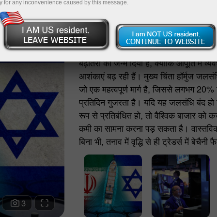
y for any inconvenience caused by this message.
तेल की कीमतों में तेजी
फ़ारस की खाड़ी में सशस्त्र संघर्ष ने तेल की कीम
बढ़ोतरी को जन्म दिया है, क्योंकि आपूर्ति में व्
आशंकाएं बढ़ रही हैं। मुख्य चिंता हॉर्मुज जलसं
जो एक महत्वपूर्ण मार्ग है, जिससे लगभग 20% 
प्रतिदिन गुजरता है। यदि यह जलसंधि बंद ह
रूप से प्रतिबंधित हो, तो वैश्विक बाजार को कच
कमी का सामना करना पड़ सकता है। वास्तविक 
बिना भी, तनाव में वृद्धि से ही ट्रेडर्स में बेचैनी
कीमतें बढ़ रही हैं और वैश्विक अर्थव्यवस्था पर 
दबाव तेज़ हो रहा है।
3