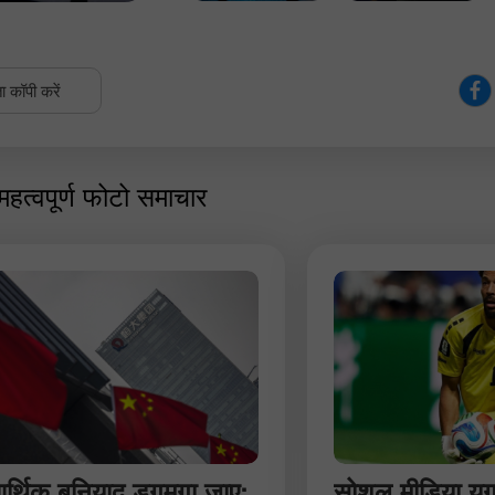
ा कॉपी करें
महत्वपूर्ण फोटो समाचार
्थिक बुनियाद डगमगा जाए:
सोशल मीडिया युग