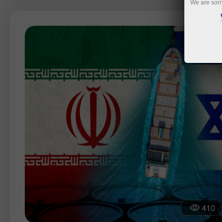
We are sorr
410