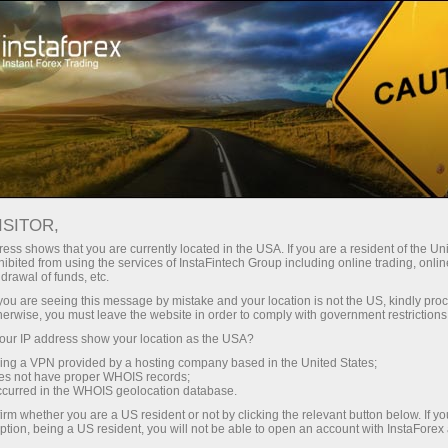
ा
तुरंत खाता खोलना
ट्रेडिंग प्लेटफॉर्म
जम
ुरुआती के लिए
निवेशकों के लिए
भागीदारों के लिए
अभिय
ISITOR,
ess shows that you are currently located in the USA. If you are a resident of the Uni
ibited from using the services of InstaFintech Group including online trading, online
drawal of funds, etc.
ट्रेडिंग खाता खोलें
डेमो खा
k you are seeing this message by mistake and your location is not the US, kindly pro
herwise, you must leave the website in order to comply with government restrictions
इज़राइल और ईरान के बीच पुराना संघर्ष अब एक पूर्ण सैन्य टकराव में बदल ग
ur IP address show your location as the USA?
हैं। यह संकट पहले ही क्षेत्रीय सीमाओं से बाहर फैल चुका है और अब वैश्विक
sing a VPN provided by a hosting company based in the United States;
oes not have proper WHOIS records;
जोखिम दिए गए हैं जिन पर नजर रखनी जरूरी है।
occurred in the WHOIS geolocation database.
irm whether you are a US resident or not by clicking the relevant button below. If y
ption, being a US resident, you will not be able to open an account with InstaForex