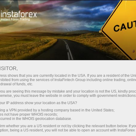
For Traders
Analytical Reviews
Technical analysis
ISITOR,
27.01.2025: विदेशी मुद्रा विश्लेषण और
ess shows that you are currently located in the USA. If you are a resident of the Uni
ibited from using the services of InstaFintech Group including online trading, online
समीक्षा: Video analysis for January 27,
drawal of funds, etc.
2025
k you are seeing this message by mistake and your location is not the US, kindly pro
herwise, you must leave the website in order to comply with government restrictions
ur IP address show your location as the USA?
sing a VPN provided by a hosting company based in the United States;
oes not have proper WHOIS records;
ट्रेडिंग खाता खोलें
occurred in the WHOIS geolocation database.
irm whether you are a US resident or not by clicking the relevant button below. If y
ption, being a US resident, you will not be able to open an account with InstaForex
डेमो खाता खोलें