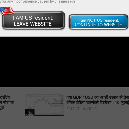
y for any inconvenience caused by this message.
्रेडिंग
क्या GBP / USD एक अच्छी उछाल की तैयार
ग सौदों का
दैनिक वीडियो तकनीकी विश्लेषण | 10 जुल
ूरो
2017-07-10 UTC+3