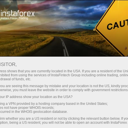
ा
तुरंत खाता खोलना
ट्रेडिंग प्लेटफॉर्म
जम
ुरुआती के लिए
निवेशकों के लिए
भागीदारों के लिए
अभिय
ISITOR,
ess shows that you are currently located in the USA. If you are a resident of the Uni
 Forex
ibited from using the services of InstaFintech Group including online trading, online
drawal of funds, etc.
 USD/JPY,
 खाता खोलें
k you are seeing this message by mistake and your location is not the US, kindly pro
herwise, you must leave the website in order to comply with government restrictions
ur IP address show your location as the USA?
sing a VPN provided by a hosting company based in the United States;
oes not have proper WHOIS records;
occurred in the WHOIS geolocation database.
irm whether you are a US resident or not by clicking the relevant button below. If y
ption, being a US resident, you will not be able to open an account with InstaForex