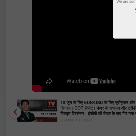
We are sorr
ा? |
10 जून के लिए EUR/USD के लिए पूर्वानुमान और ट
सिग्नल। COT रिपोर्ट। पेअर के संचलन और ट्रेडिं
विस्तृत विश्लेषण। ईसीबी की बैठक के बाद गिर गया य
2022-06-10 UTC+3