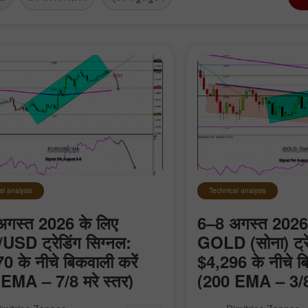
al analysis
Technical analysis
अगस्त 2026 के लिए
6–8 अगस्त 2026 
SD ट्रेडिंग सिग्नल:
GOLD (सोना) ट्रे
एक डेमो खाता खोलें
एक असली खाता खोलें
0 के नीचे बिकवाली करें
$4,296 के नीचे बि
EMA – 7/8 मरे स्तर)
(200 EMA – 3/8 
खोलें
खोलें
द कर सकते हैं कि आने वाले घंटों में यूरो
आने वाले घंटों में हम उम्म