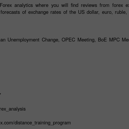
orex analytics where you will find reviews from forex ex
 forecasts of exchange rates of the US dollar, euro, ruble, 
erman Unemployment Change, OPEC Meeting, BoE MPC Mem
7
rex_analysis
rex.com/distance_training_program