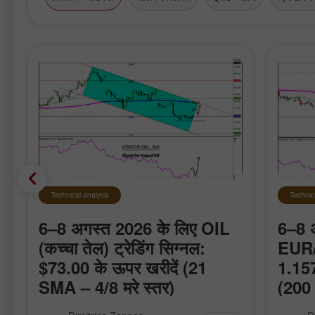
Technical analysis
Technic
6–8 अगस्त 2026 के लिए OIL
6–8 
(कच्चा तेल) ट्रेडिंग सिग्नल:
EUR/U
$73.00 के ऊपर खरीदें (21
1.157
SMA – 4/8 मरे स्तर)
(200 
Eagle इंडिकेटर कच्चे तेल (Crude Oil) के
हम उम्मी