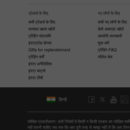
ट्रेडर्स के लिए
नए लोगों के लिए
सभी ट्रेडर्स के लिए
सभी नए लोगों के लिए
तत्काल खाता खोलें
डेमो अकाउंट खोलें
ट्रेडिंग प्लेटफॉर्म
उपयोगी जानकारी
इंस्टाट्रेड बोनस
शुरू करें
Gifts for replenishment
ट्रेडिंग FAQ
ट्रेडिंग शर्तें
नॉलेज बेस
इंस्टा अनैलिसिस
इंस्टा चार्ट्स
इंस्टा टीवी
हिन्दी
जोखिम प्रकटीकरण: सभी निवेशों में किसी न किसी प्रकार का जोखिम शामिल ह
नहीं करनी चाहिए जब तक कि आप पूरी तरह से समझ नहीं लें कि आप जिन ट्रैन