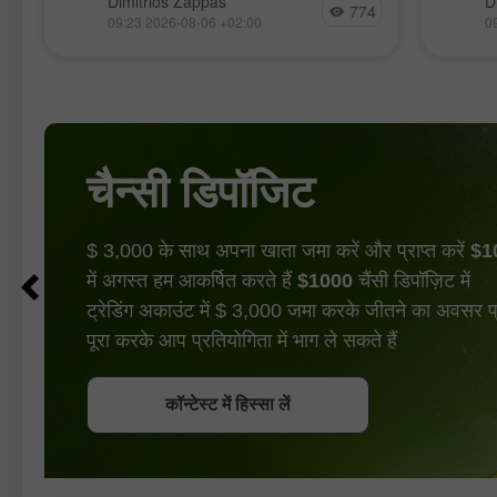
Dimitrios Zappas
D
774
लिए सकारात्मक संकेत दे रहा है, इसलिए हम $73
1.1553 क
09:23 2026-08-06 +02:00
0
या $71 की ओर आने वाले पुलबैक पर खरीदारी के
प्रतिरोध
अवसर तलाशेंगे। इन दोनों
दैनिक चा
चैन्सी डिपॉजिट
$ 3,000 के साथ अपना खाता जमा करें और प्राप्त करें
$1
में अगस्त हम आकर्षित करते हैं
$1000
चैंसी डिपॉज़िट में
ट्रेडिंग अकाउंट में $ 3,000 जमा करके जीतने का अवसर प्रा
पूरा करके आप प्रतियोगिता में भाग ले सकते हैं
बोनस पायें
कॉन्टेस्ट में हिस्सा लें
कॉन्टेस्ट में हिस्सा लें
कॉन्टेस्ट में हिस्सा लें