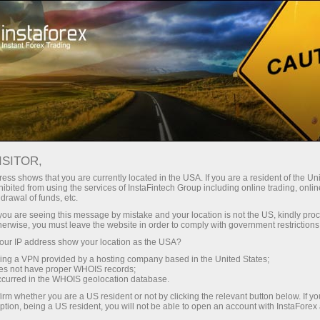
Kempen
Peraduan
Miss InstaForex
PERTANDINGAN RATU CANTIK MISS INSTA ASIA 2019
ISITOR,
PERTANDINGAN RATU
ess shows that you are currently located in the USA. If you are a resident of the Uni
ibited from using the services of InstaFintech Group including online trading, online
CANTIK MISS INSTA ASIA
drawal of funds, etc.
2019
k you are seeing this message by mistake and your location is not the US, kindly pro
herwise, you must leave the website in order to comply with government restrictions
ur IP address show your location as the USA?
sing a VPN provided by a hosting company based in the United States;
oes not have proper WHOIS records;
Buka akaun perdagangan
occurred in the WHOIS geolocation database.
irm whether you are a US resident or not by clicking the relevant button below. If y
ption, being a US resident, you will not be able to open an account with InstaForex
Buka akaun demo