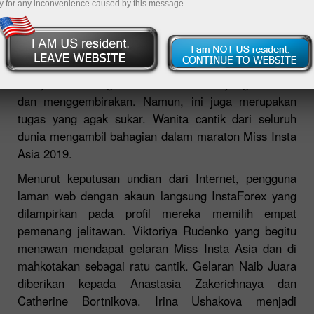
y for any inconvenience caused by this message.
Inilah sebabnya mengapa keputusan ketika
menyambut ulang tahun adalah saat yang menarik
dan menggembirakan. Namun, ini juga merupakan
tugas yang agak sukar. Wanita cantik dari seluruh
dunia mengambil bahagian dalam maraton Miss Insta
Asia 2019.
Menurut keputusan undian dari Internet, pengguna
laman web dengan akaun langsung InstaForex yang
dilampirkan pada profil mereka memilih empat
pemenang jelitawan. Viktoriya Rudenko yang begitu
menawan mendapat gelaran Miss Insta Asia dan di
mahkotakan sebagai ratu cantik. Gelaran Naib Juara
diberikan kepada Anastasia Zakerichnaya dan
Catherine Bortnikova. Irina Ushakova menjadi