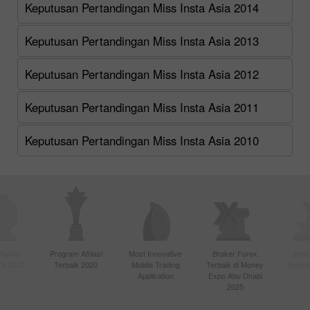
Keputusan Pertandingan Miss Insta Asia 2014
Keputusan Pertandingan Miss Insta Asia 2013
Keputusan Pertandingan Miss Insta Asia 2012
Keputusan Pertandingan Miss Insta Asia 2011
Keputusan Pertandingan Miss Insta Asia 2010
Paling
Program Afiliasi
Most Innovative
Broker Forex
Best
sia 2020
Terbaik 2020
Mobile Trading
Terbaik di Money
Techno
Application
Expo Abu Dhabi
2025