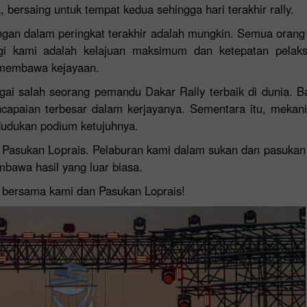
bersaing untuk tempat kedua sehingga hari terakhir rally.
ngan dalam peringkat terakhir adalah mungkin. Semua ora
gi kami adalah kelajuan maksimum dan ketepatan pelaksa
 membawa kejayaan.
gai salah seorang pemandu Dakar Rally terbaik di dunia. Ba
pencapaian terbesar dalam kerjayanya. Sementara itu, meka
dudukan podium ketujuhnya.
i Pasukan Loprais. Pelaburan kami dalam sukan dan pasukan 
bawa hasil yang luar biasa.
Bonus 30%
n bersama kami dan Pasukan Loprais!
Bonus Kelab InstaForex