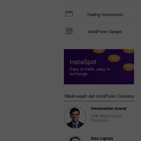
Trading Instruments
InstaForex Gadget
InstaSpot
Easy to trade, easy to
exchange.
Wajah-wajah dari InstaForex Company
Viswanathan Anand
XVth World Chess
Champion
Ales Loprais