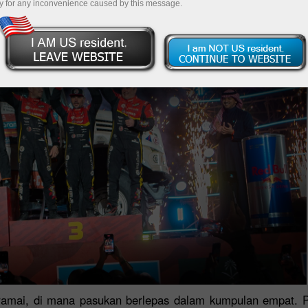
y for any inconvenience caused by this message.
ramai, di mana pasukan berlepas dalam kumpulan empat. P