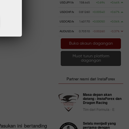
USDJPY.fx
158.445
+0.694
+0.44%
USDCHF.fx
0.81260
+0.00540
+0.67%
USDCAD.fx
1.40170
+0.00050
+0.04%
AUDUSD.fx
0.70310
-0.00260
-0.37%
Buka akaun dagangan
Muat turun platform
dagangan
Partner resmi dari InstaForex
Masa depan akan
datang - InstaForex dan
Dragon Racing
Tim dari Formula - E
Selalu menjadi yang
asukan ini bertanding
pertama dengan