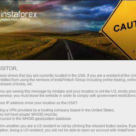
embukaan akaun segera
Platform dagangan
tuk Pedagang
Untuk Rakan
Untuk Pelabur
Kemp
Baru
Niaga
 TEMPAT
ISITOR,
uka akaun demo
ess shows that you are currently located in the USA. If you are a resident of the Uni
ibited from using the services of InstaFintech Group including online trading, online
drawal of funds, etc.
k you are seeing this message by mistake and your location is not the US, kindly pro
herwise, you must leave the website in order to comply with government restrictions
diri daripada Aleš Loprais, David Křípal, dan Darek Rodew
ur IP address show your location as the USA?
tikan mereka meraih tempat ketiga dalam kategori trak.
sing a VPN provided by a hosting company based in the United States;
oes not have proper WHOIS records;
occurred in the WHOIS geolocation database.
irm whether you are a US resident or not by clicking the relevant button below. If y
ption, being a US resident, you will not be able to open an account with InstaForex