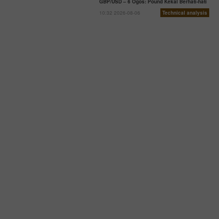
GBP/USD – 6 Ogos: Pound Kekal Berhati-hati
10:32 2026-08-06
Technical analysis