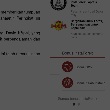
InstaForex Loprais
Team
ng memberikan tumpuan
Peserta resmi dari Dakar
rally
naan." Peringkat ini
Bergairah untuk Forex,
Bersemangat untuk
Sepakbola!
gi David Křípal, yang
Klub sepakbola terkenal
Italia
nik berpengalaman dan
Bonus InstaForex
ini telah menunjukkan
Chancy deposit
Bonus 30%
Bonus Kelab InstaForex
Semua bonus InstaForex