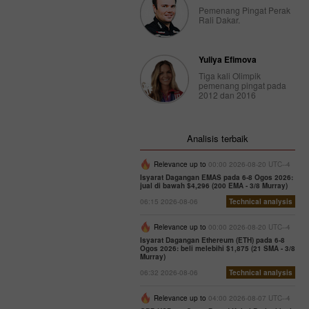
Pemenang Pingat Perak
Rali Dakar.
Yuliya Efimova
Tiga kali Olimpik
pemenang pingat pada
2012 dan 2016
Analisis terbaik
Relevance up to
00:00 2026-08-20 UTC--4
Isyarat Dagangan EMAS pada 6-8 Ogos 2026:
jual di bawah $4,296 (200 EMA - 3/8 Murray)
06:15 2026-08-06
Technical analysis
Relevance up to
00:00 2026-08-20 UTC--4
Isyarat Dagangan Ethereum (ETH) pada 6-8
Ogos 2026: beli melebihi $1,875 (21 SMA - 3/8
Murray)
06:32 2026-08-06
Technical analysis
Relevance up to
04:00 2026-08-07 UTC--4