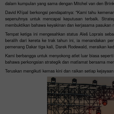
dalam kumpulan yang sama dengan Mitchel van den Brink, 
David Křípal berkongsi pendapatnya: "Kami tahu kemena
sepenuhnya untuk mencapai keputusan terbaik. Strate
membuktikan bahawa keyakinan dan kerjasama pasukan
Tempat ketiga ini mengesahkan status Aleš Loprais seba
beralih dari kereta ke trak tahun ini, ia menandakan 
pemenang Dakar tiga kali, Darek Rodewald, meraikan ke
Kami berbangga untuk menyokong atlet luar biasa sepert
bahawa perkongsian strategik dan matlamat bersama mem
Teruskan mengikuti kemas kini dan raikan setiap kejayaa