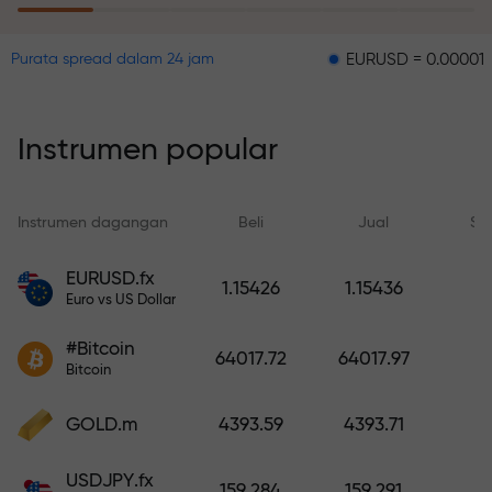
hanya dengan membuat deposit.
EURUSD = 0.00001
GBPUSD
Purata spread dalam 24 jam
Program insurans risiko
mengembalikan kerugian anda
dan menjamin penggandaan
Instrumen popular
keuntungan dalam tempoh 6
bulan. Berdagang dengan penuh
ketenangan — modal anda
Instrumen dagangan
Beli
Jual
Sp
dilindungi!
Depositkan dana dan terima
EURUSD.fx
1.15426
1.15436
bonus 1,000 kali ganda daripada
Euro vs US Dollar
deposit anda. X1000 bukan
#Bitcoin
kesilapan. Semakin besar deposit,
64017.72
64017.97
Bitcoin
semakin tinggi penggandanya.
GOLD.m
4393.59
4393.71
USDJPY.fx
159.284
159.291