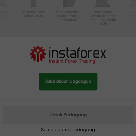
Paling
Program Afiliasi
Most Innovative
Broker Forex
Best
i Asia
Terbaik 2020
Mobile Trading
Terbaik di Money
Tec
20
Application
Expo Abu Dhabi
2025
Buka akaun dagangan
Untuk Pedagang
Semua untuk pedagang