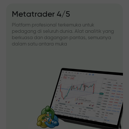
Metatrader 4/5
Platform profesional terkemuka untuk
pedagang di seluruh dunia. Alat analitik yang
berkuasa dan dagangan pantas, semuanya
dalam satu antara muka