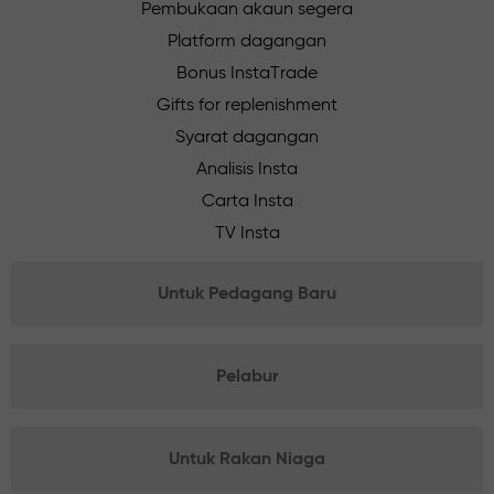
Pembukaan akaun segera
Platform dagangan
Bonus InstaTrade
Gifts for replenishment
Syarat dagangan
Analisis Insta
Carta Insta
TV Insta
Untuk Pedagang Baru
Pelabur
Untuk Rakan Niaga