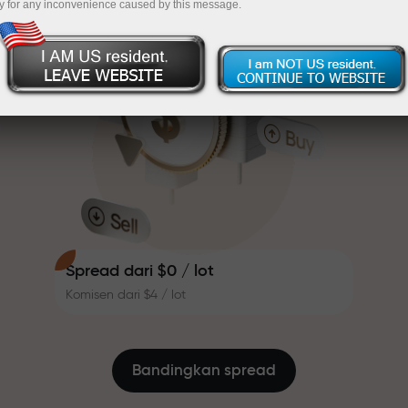
y for any inconvenience caused by this message.
bonus yang menjadikan
InstaForex
Depositkan akaun anda dengan $333 — pilih
dagangan lebih menarik. Setiap
pelanggan InstaForex boleh
hadiah bernilai hingga $1,500
menerima bonus sehingga 30%
Berdagang tanpa risiko — kami
pada deposit mereka dan
menjamin keuntungan anda
memanfaatkan promosi dan
tawaran istimewa yang lain.
Kelajuan trek laluan dan kelajuan
Bonus sehingga X1000 — pengganda
dagangan mempunyai nilai yang
terbesar di pasaran
sama. Aleš Loprais membawa
elemen pemanduan dan disiplin
ke dalam dunia dagangan,
bertindak sebagai rakan niaga
Spread dari $0 / lot
yang memberi inspirasi kepada
Komisen dari $4 / lot
pelanggan untuk mencapai
matlamat yang bercita-cita
Kami memberikan hadiah
tinggi.
sebenar, bukan bonus atau kod
promosi. Setiap pelanggan
Bandingkan spread
InstaForex diberikan iPhone,
MacBook, atau percutian impian