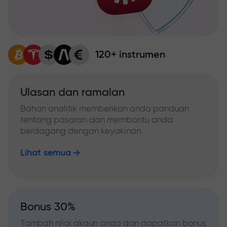
120+ instrumen
Ulasan dan ramalan
Bahan analitik memberikan anda panduan
tentang pasaran dan membantu anda
berdagang dengan keyakinan
Lihat semua
Bonus 30%
Tambah nilai akaun anda dan dapatkan bonus