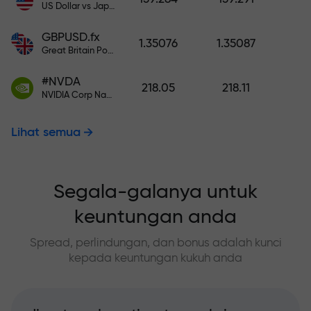
US Dollar vs Japanese Yen
GBPUSD.fx
1.35076
1.35087
Great Britain Pound vs US Dollar
#NVDA
218.05
218.11
NVIDIA Corp Nasdaq Stock Exchange (Nasdaq) USD
Lihat semua
Segala-galanya untuk
keuntungan anda
Spread, perlindungan, dan bonus adalah kunci
kepada keuntungan kukuh anda