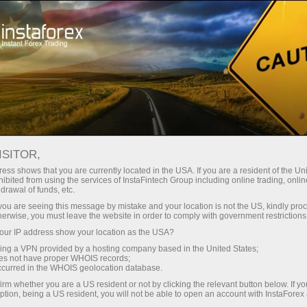
Spread kecil
— keuntungan besar
ISITOR,
ess shows that you are currently located in the USA. If you are a resident of the Uni
Bonus 30%
ibited from using the services of InstaFintech Group including online trading, online
Dengan InstaForex, anda
drawal of funds, etc.
memperoleh akses kepada
untuk setiap deposit
k you are seeing this message by mistake and your location is not the US, kindly pro
peluang yang sangat kompetitif:
herwise, you must leave the website in order to comply with government restrictions
leverage sehingga 1:5000, spread
ur IP address show your location as the USA?
Kelajuan dalam dagangan dan di
yang rendah, serta komisen
sing a VPN provided by a hosting company based in the United States;
terendah di pasaran, bersama
oes not have proper WHOIS records;
jalan raya
occurred in the WHOIS geolocation database.
syarat yang menguntungkan untuk
irm whether you are a US resident or not by clicking the relevant button below. If y
dagangan saham dan indeks.
ption, being a US resident, you will not be able to open an account with InstaForex
Hadiah lumayan peribadi anda
Kami telah membangunkan sistem