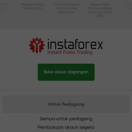
Paling
Program Afiliasi
Most Innovative
Broker Forex
Best
i Asia
Terbaik 2020
Mobile Trading
Terbaik di Money
Tec
20
Application
Expo Abu Dhabi
2025
Buka akaun dagangan
Untuk Pedagang
Semua untuk pedagang
Pembukaan akaun segera