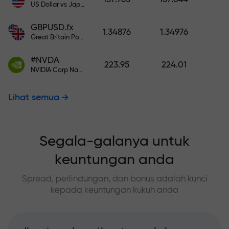
US Dollar vs Japanese Yen
GBPUSD.fx
1.34876
1.34976
Great Britain Pound vs US Dollar
#NVDA
223.95
224.01
NVIDIA Corp Nasdaq Stock Exchange (Nasdaq) USD
Lihat semua
Segala-galanya untuk
keuntungan anda
Spread, perlindungan, dan bonus adalah kunci
kepada keuntungan kukuh anda