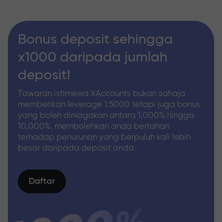
Bonus deposit sehingga
x1000 daripada jumlah
deposit!
Tawaran istimewa XAccounts bukan sahaja
memberikan leverage 1:5000 tetapi juga bonus
yang boleh diniagakan antara 1,000% hingga
10,000%, membolehkan anda bertahan
terhadap penurunan yang berpuluh kali lebih
besar daripada deposit anda.
Daftar