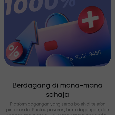
Berdagang di mana-mana
sahaja
Platform dagangan yang serba boleh di telefon
pintar anda. Pantau pasaran, buka dagangan, dan