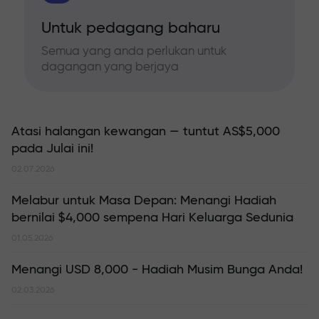
Untuk pedagang baharu
Semua yang anda perlukan untuk
dagangan yang berjaya
Atasi halangan kewangan — tuntut AS$5,000
pada Julai ini!
02.07.2026
Melabur untuk Masa Depan: Menangi Hadiah
bernilai $4,000 sempena Hari Keluarga Sedunia
01.05.2026
Menangi USD 8,000 - Hadiah Musim Bunga Anda!
02.03.2026