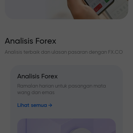
Analisis Forex
Analisis terbaik dan ulasan pasaran dengan FX.CO
Analisis Forex
Ramalan harian untuk pasangan mata
wang dan emas
Lihat semua