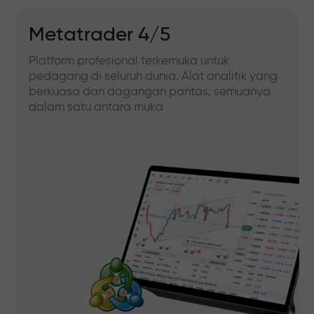
Metatrader 4/5
Platform profesional terkemuka untuk
pedagang di seluruh dunia. Alat analitik yang
berkuasa dan dagangan pantas, semuanya
dalam satu antara muka