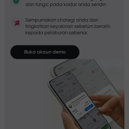
dan fungsi pada kadar anda sendiri.
Sempurnakan strategi anda dan
tingkatkan keyakinan sebelum beralih
kepada pelaburan sebenar.
Buka akaun demo