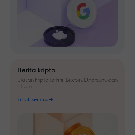
Berita kripto
Ulasan kripto terkini: Bitcoin, Ethereum, dan
altcoin
Lihat semua