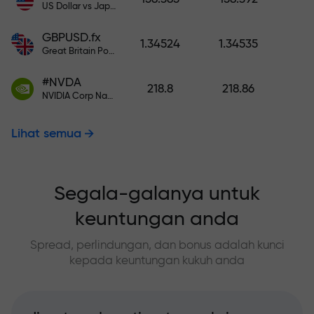
US Dollar vs Japanese Yen
GBPUSD.fx
1.34524
1.34535
Great Britain Pound vs US Dollar
#NVDA
218.8
218.86
NVIDIA Corp Nasdaq Stock Exchange (Nasdaq) USD
Lihat semua
Segala-galanya untuk
keuntungan anda
Spread, perlindungan, dan bonus adalah kunci
kepada keuntungan kukuh anda