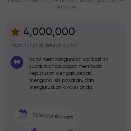
uruskan akaun anda — di mana sahaja, pada bila-
bila masa.
4,000,000
muat turun di seluruh dunia!
Kami membangunkan aplikasi ini
supaya anda dapat membuat
keputusan dengan cepat,
menganalisis pasaran, dan
menguruskan akaun anda.
Kalendar ekonomi