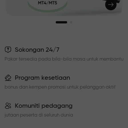
Sokongan 24/7
Pakar tersedia pada bila-bila masa untuk membantu
Program kesetiaan
bonus dan kempen promosi untuk pelanggan aktif
Komuniti pedagang
jutaan peserta di seluruh dunia