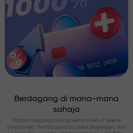
Berdagang di mana-mana
sahaja
Platform dagangan yang serba boleh di telefon
pintar anda. Pantau pasaran, buka dagangan, dan