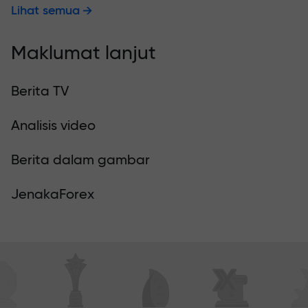
Lihat semua
Maklumat lanjut
Berita TV
Analisis video
Berita dalam gambar
JenakaForex