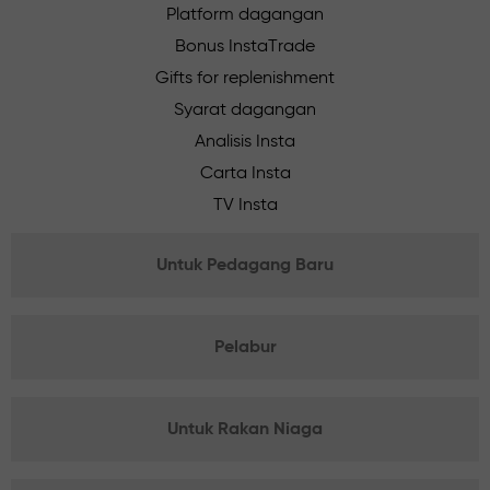
Platform dagangan
Bonus InstaTrade
Gifts for replenishment
Syarat dagangan
Analisis Insta
Carta Insta
TV Insta
Untuk Pedagang Baru
Pelabur
Untuk Rakan Niaga