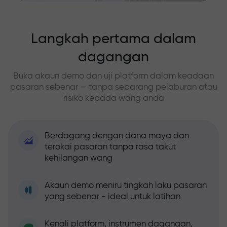
Langkah pertama dalam
dagangan
Buka akaun demo dan uji platform dalam keadaan
pasaran sebenar — tanpa sebarang pelaburan atau
risiko kepada wang anda
Berdagang dengan dana maya dan
terokai pasaran tanpa rasa takut
kehilangan wang
Akaun demo meniru tingkah laku pasaran
yang sebenar - ideal untuk latihan
Kenali platform, instrumen dagangan,