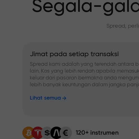
Segala-gal
Spread, per
Jimat pada setiap transaksi
Spread kami adalah yang terendah antara b
lain. Kos yang lebih rendah apabila memasu
keluar dari pasaran bermakna anda mengum
lebih banyak keuntungan dalam jangka panj
Lihat semua
120+ instrumen