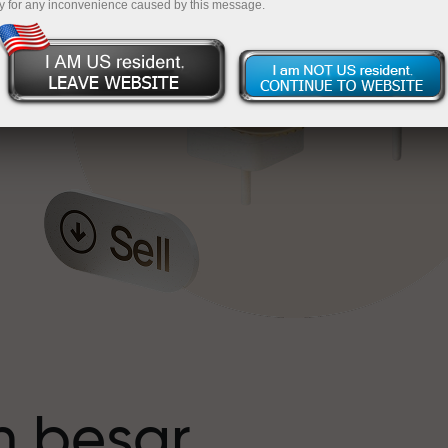
y for any inconvenience caused by this message.
s
n besar