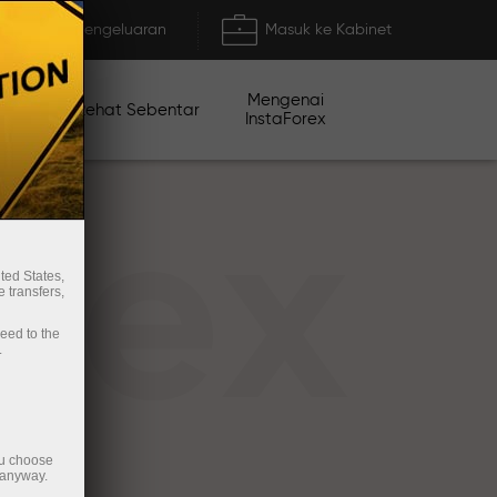
Deposit/Pengeluaran
Masuk ke Kabinet
Mengenai
en
Rehat Sebentar
InstaForex
rex
ted States,
 transfers,
ceed to the
.
ou choose
 anyway.