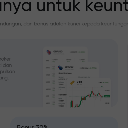
anya untuk keun
lindungan, dan bonus adalah kunci kepada keuntunga
roker
ki dan
pulkan
ang.
Bonus 30%