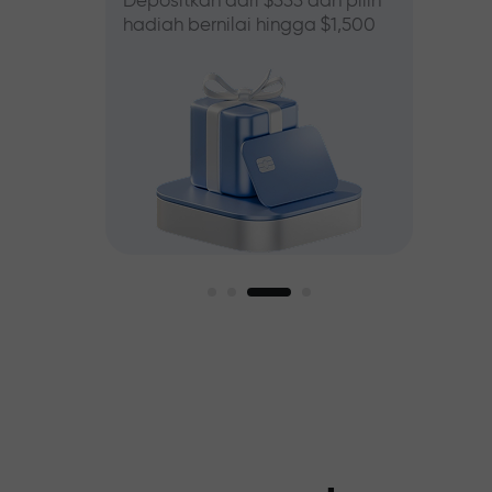
Depositkan dari $333 dan pilih
tingka
,500
hadiah bernilai hingga $1,500
mi
ran