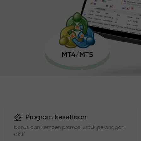
Program kesetiaan
bonus dan kempen promosi untuk pelanggan
aktif