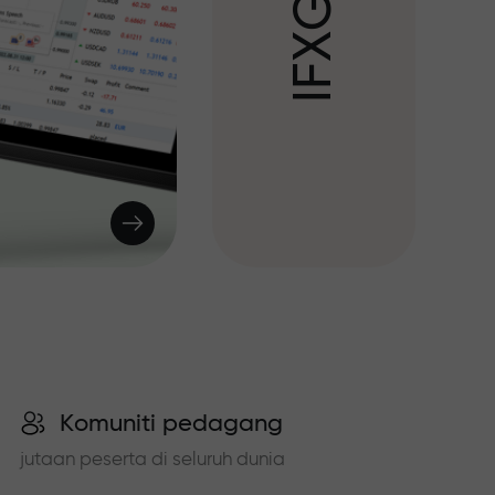
G
X
F
I
Komuniti pedagang
jutaan peserta di seluruh dunia