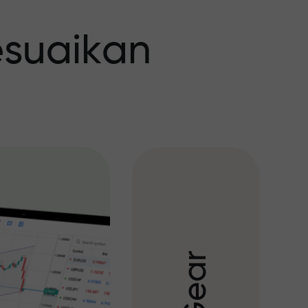
esuaikan
r
a
e