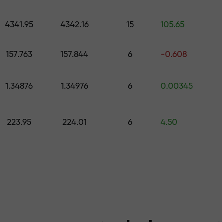
semua peringkat
333 — pilih hadiah bernilai hingga $1
0
4341.95
4342.16
15
105.65
npa risiko — ka
157.763
157.844
6
-0.608
untungan anda
1.34876
1.34976
6
0.00345
ga X1000 —
223.95
224.01
6
4.50
rbesar di pasa