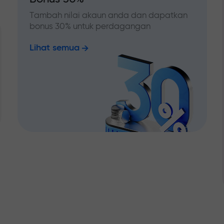
Tambah nilai akaun anda dan dapatkan
bonus 30% untuk perdagangan
Lihat semua