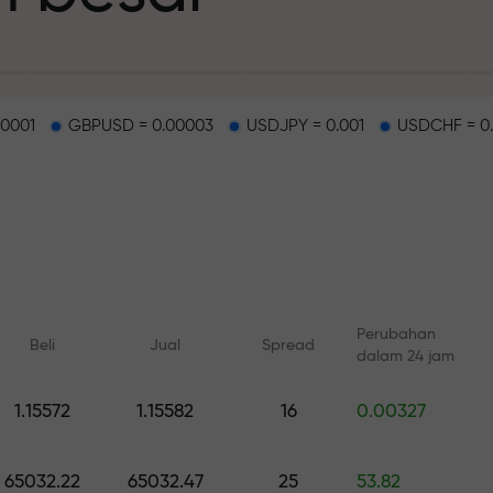
00001
GBPUSD = 0.00003
USDJPY = 0.001
USDCHF = 0
n
deposit
am dagangan da
Perubahan
Beli
Jual
Spread
dalam 24 jam
an peribadi an
1.15572
1.15582
16
0.00327
Kursus dalam talian
Analisis dengan
Belajar dagangan dari asas —
Ramalan harian untuk
65032.22
65032.47
25
53.82
kursus dan webinar untuk
kripto, dan niaga ha