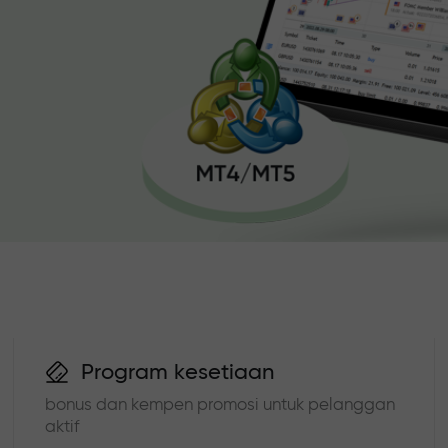
Program kesetiaan
bonus dan kempen promosi untuk pelanggan
aktif