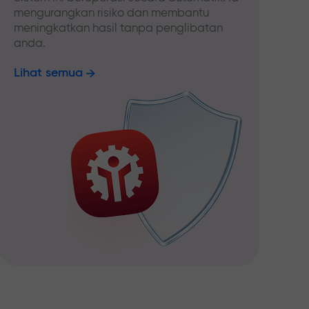
mengurangkan risiko dan membantu
meningkatkan hasil tanpa penglibatan
anda.
Lihat semua