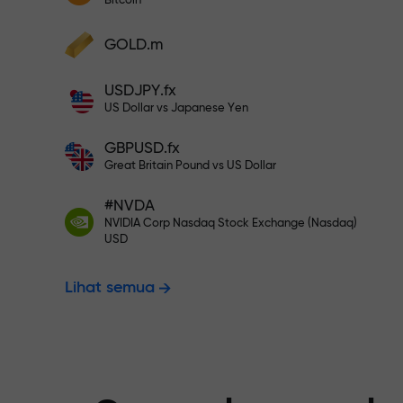
Bitcoin
tingkatkan keuntungan anda
Depositkan akaun anda dengan $
Depositkan dana dan terima bonus 1,00
GOLD.m
kali ganda daripada deposit anda.
Berdagang ta
X1000 bukan kesilapan. Semakin besar
USDJPY.fx
deposit, semakin tinggi penggandanya.
US Dollar vs Japanese Yen
menjamin ke
GBPUSD.fx
Great Britain Pound vs US Dollar
#NVDA
Bonus sehing
NVIDIA Corp Nasdaq Stock Exchange (Nasdaq)
USD
Lihat semua
pengganda te