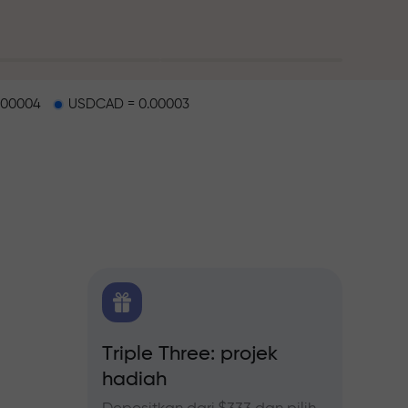
.00004
USDCAD = 0.00003
n di
da
 FX.CO
Triple Three: projek
Bonu
hadiah
 Forex,
Ambil 
dapan
progra