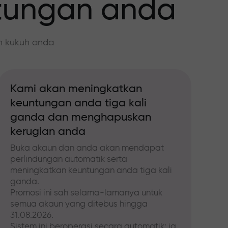
tungan anda
n kukuh anda
Kami akan meningkatkan
keuntungan anda tiga kali
ganda dan menghapuskan
kerugian anda
Buka akaun dan anda akan mendapat
perlindungan automatik serta
meningkatkan keuntungan anda tiga kali
ganda.
Promosi ini sah selama-lamanya untuk
semua akaun yang ditebus hingga
31.08.2026.
Sistem ini beroperasi secara automatik: ia