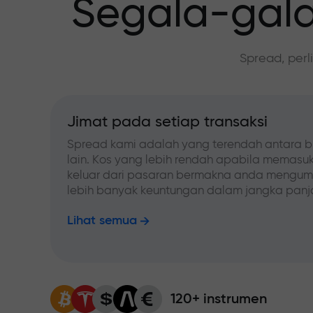
Segala-gal
Spread, per
Jimat pada setiap transaksi
Spread kami adalah yang terendah antara b
lain. Kos yang lebih rendah apabila memasu
keluar dari pasaran bermakna anda mengum
lebih banyak keuntungan dalam jangka panj
Lihat semua
120+ instrumen