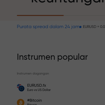
pemanduan dan disiplin ke dalam dunia
dagangan, bertindak sebagai rakan
Bonus 30%
niaga yang memberi inspirasi kepada
pelanggan untuk mencapai matlamat
yang bercita-cita tinggi.
Purata spread dalam 24 jam
EURUSD = 0.
Kami memberikan hadiah sebenar, buka
untuk setiap 
bonus atau kod promosi. Setiap
pelanggan InstaForex diberikan iPhone,
MacBook, atau percutian impian hanya
Kelajuan dal
dengan membuat deposit.
Instrumen popular
jalan raya
Program insurans risiko mengembalikan
Instrumen dagangan
kerugian anda dan menjamin
penggandaan keuntungan dalam
EURUSD.fx
Hadiah lumay
tempoh 6 bulan. Berdagang dengan
Bonus untuk pedagang
Euro vs US Dollar
penuh ketenangan — modal anda
dilindungi!
Ambil bahagian dalam
#Bitcoin
program InstaForex dan