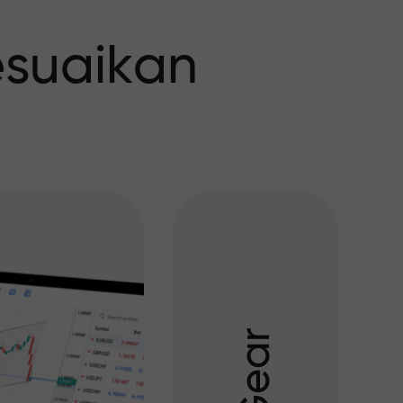
esuaikan
r
a
e