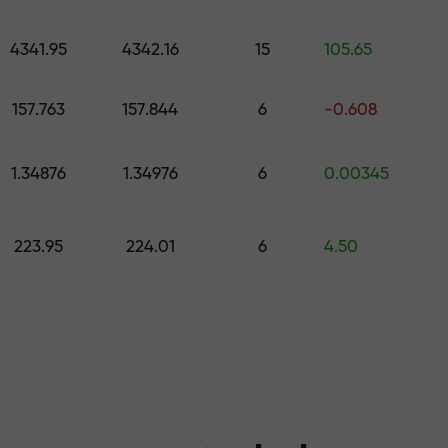
semua peringkat
333 — pilih hadiah bernilai hingga $1
0
4341.95
4342.16
15
105.65
npa risiko — ka
157.763
157.844
6
-0.608
untungan anda
1.34876
1.34976
6
0.00345
ga X1000 —
223.95
224.01
6
4.50
rbesar di pasa