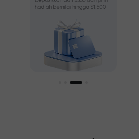
Depositkan dari $333 dan pilih
tingka
,500
hadiah bernilai hingga $1,500
mi
ran