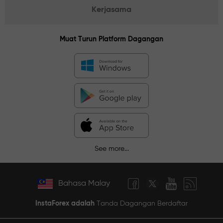
Kerjasama
Muat Turun Platform Dagangan
See more...
Bahasa Malay
InstaForex adalah
Tanda Dagangan Berdaftar