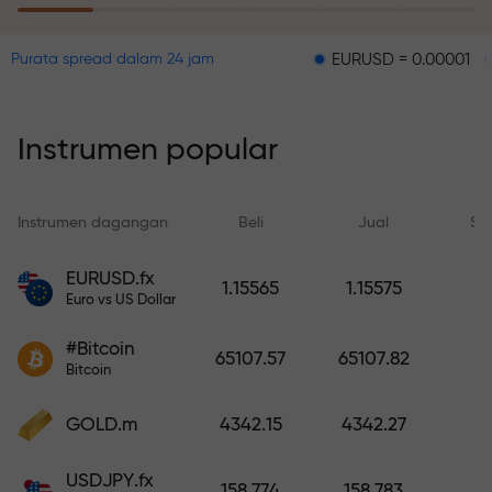
hanya dengan membuat deposit.
EURUSD = 0.00001
GBPUSD 
Purata spread dalam 24 jam
Program insurans risiko
mengembalikan kerugian anda
dan menjamin penggandaan
Instrumen popular
keuntungan dalam tempoh 6
bulan. Berdagang dengan penuh
ketenangan — modal anda
Instrumen dagangan
Beli
Jual
Sp
dilindungi!
Depositkan dana dan terima
EURUSD.fx
1.15565
1.15575
bonus 1,000 kali ganda daripada
Euro vs US Dollar
deposit anda. X1000 bukan
#Bitcoin
kesilapan. Semakin besar deposit,
65107.57
65107.82
Bitcoin
semakin tinggi penggandanya.
GOLD.m
4342.15
4342.27
USDJPY.fx
158.774
158.783