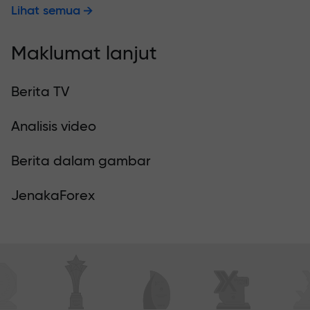
Lihat semua
Maklumat lanjut
Berita TV
Analisis video
Berita dalam gambar
JenakaForex