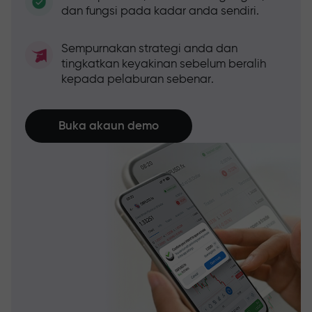
dan fungsi pada kadar anda sendiri.
Sempurnakan strategi anda dan
tingkatkan keyakinan sebelum beralih
kepada pelaburan sebenar.
Buka akaun demo