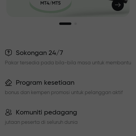
Sokongan 24/7
Pakar tersedia pada bila-bila masa untuk membantu
Program kesetiaan
bonus dan kempen promosi untuk pelanggan aktif
Komuniti pedagang
jutaan peserta di seluruh dunia