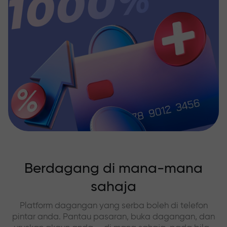
Berdagang di mana-mana
sahaja
Platform dagangan yang serba boleh di telefon
pintar anda. Pantau pasaran, buka dagangan, dan