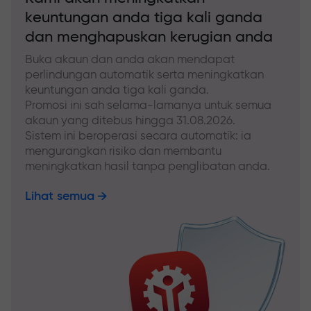
keuntungan anda tiga kali ganda
dan menghapuskan kerugian anda
Buka akaun dan anda akan mendapat
perlindungan automatik serta meningkatkan
keuntungan anda tiga kali ganda.
Promosi ini sah selama-lamanya untuk semua
akaun yang ditebus hingga 31.08.2026.
Sistem ini beroperasi secara automatik: ia
mengurangkan risiko dan membantu
meningkatkan hasil tanpa penglibatan anda.
Lihat semua