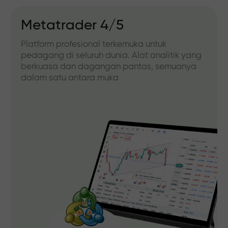
Metatrader 4/5
Platform profesional terkemuka untuk
pedagang di seluruh dunia. Alat analitik yang
berkuasa dan dagangan pantas, semuanya
dalam satu antara muka