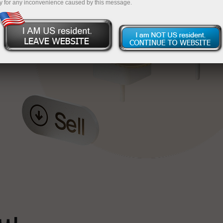
y for any inconvenience caused by this message.
خ
ٹ
سپ