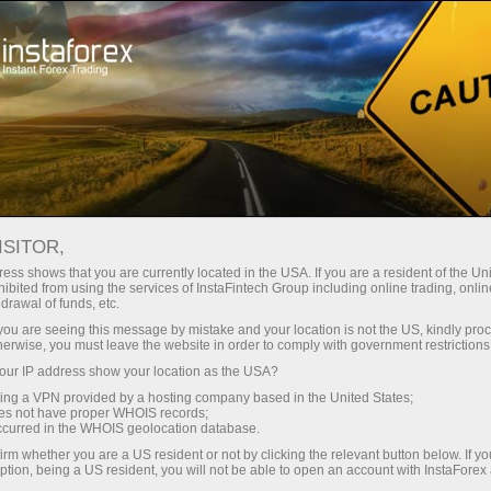
لوانا
تجارتی پلیٹ فارم
فوری اکاونٹ کھولیں
سرمایہ کاروں کے
شراکت داروں کے
 آموز کے لیے
مہما
لیے
لئے
staFo
ISITOR,
ess shows that you are currently located in the USA. If you are a resident of the Uni
ibited from using the services of InstaFintech Group including online trading, online
drawal of funds, etc.
k you are seeing this message by mistake and your location is not the US, kindly pro
herwise, you must leave the website in order to comply with government restrictions
ur IP address show your location as the USA?
sing a VPN provided by a hosting company based in the United States;
oes not have proper WHOIS records;
occurred in the WHOIS geolocation database.
irm whether you are a US resident or not by clicking the relevant button below. If y
ption, being a US resident, you will not be able to open an account with InstaForex