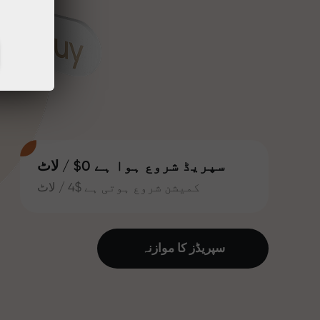
سپریڈ شروع ہوا ہے 0$ / لاٹ
کمیشن شروع ہوتی ہے $4 / لاٹ
سپریڈز کا موازنہ