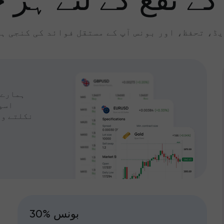
کے نفع کے لئے ہر چ
ڈ، تحفظ، اور بونس آپ کے مستقل فوائد کی کنجی ہ
ہمارے 
اسپ
نکلتے وق
30% بونس