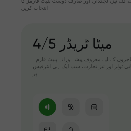
ے گئے تیز، لچکدار، اور صارف دوست پلیٹ فارمز کا
انتخاب کریں
میٹا ٹریڈر 4/5
 تاجروں کے لیے معروف پیشہ ورانہ پلیٹ فارم۔
اتی ٹولز اور تیز تجارت، سب ایک ہی انٹرفیس
پر