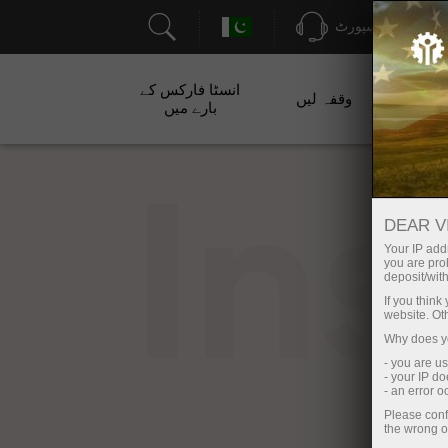
سپورٹ
انسٹا فارکس کے
ت
وقفہ لیں
بارے میں
In
DEAR V
Your IP addr
you are proh
deposit/with
If you thin
website. Ot
Why does yo
- you are u
- your IP d
- an error 
Please conf
the wrong o