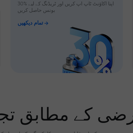
اپنا اکاؤنٹ ٹاپ اپ کریں اور ٹریڈنگ کے لیے %30
بونس حاصل کریں
تمام دیکھیں
رضی کے مطابق تجا