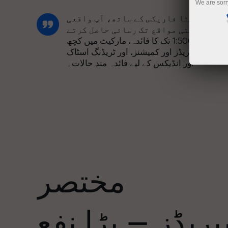
We are sorr
انسٹا فاریکس کے ساتھ، آپ واقعی
مسابقتی مواقع تک رسائی حاصل کرتے
ہیں: 1:5000 تک کا فائدہ، مارکیٹ میں کچھ
بہترین اسپریڈز اور کمیشنز، اور ٹریڈنگ اسٹاک
اور انڈیکس کے لیے فائدہ مند حالات۔
ہم نے ایک بونس سسٹم تیار کیا ہے جو ٹریڈنگ
کو مزید دلکش بناتا ہے۔ ہر انسٹا فاریکس
ا
کلائنٹ اپنے ڈپازٹ پر 30% تک کا بونس حاصل
کر سکتا ہے اور دیگر پروموشنز اور
صوصی پیشکشوں سے فائدہ اٹھا سکتا ہے۔
مختصر
ریک کی رفتار اور تجارت کی رفتار ایک
جیسی قدروں کا اشتراک کرتی ہے۔ ایلس
ریڈز — بڑا نفع
لوپرائس ٹریڈنگ کی دنیا میں ڈرائیو