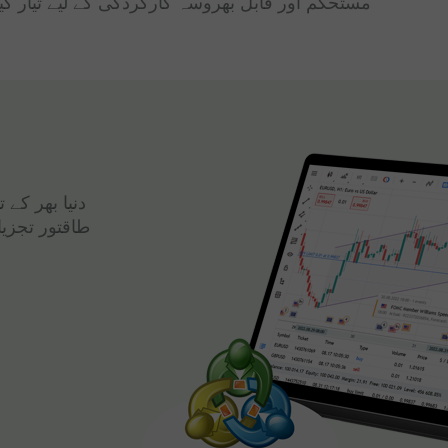
مستحکم اور قابل بھروسہ کارکردگی کے لیے تیار کی
دنیا بھر کے
طاقتور تجزی