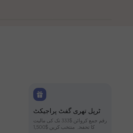
 بونس
ٹرپل تھری گفٹ پراجیکٹ
کے ساتھ تجزیات
یں حصہ
رقم جمع کروائن $333 تک کی مالیت
فاریکس، ک
فہ کریں
کا تحفحہ منتخب کریں $1,500