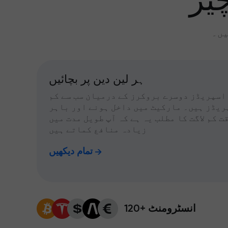
یز
یں۔
ہر لین دین پر بچائیں
اسپریڈز دوسرے بروکرز کے درمیان سب سے کم
ریڈز ہیں۔ مارکیٹ میں داخل ہونے اور باہر
ت کم لاگت کا مطلب یہ ہے کہ آپ طویل مدت میں
زیادہ منافع کماتے ہیں
تمام دیکھیں
120+ انسٹرومنٹ