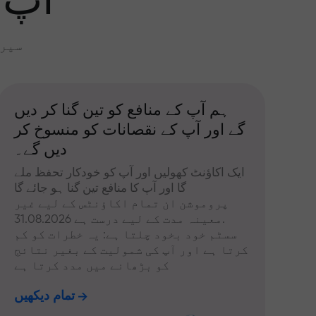
آپ 
سپری
ہم آپ کے منافع کو تین گنا کر دیں
گے اور آپ کے نقصانات کو منسوخ کر
دیں گے۔
ایک اکاؤنٹ کھولیں اور آپ کو خودکار تحفظ ملے
گا اور آپ کا منافع تین گنا ہو جائے گا
پروموشن ان تمام اکاؤنٹس کے لیے غیر
معینہ مدت کے لیے درست ہے 31.08.2026.
سسٹم خود بخود چلتا ہے: یہ خطرات کو کم
کرتا ہے اور آپ کی شمولیت کے بغیر نتائج
کو بڑھانے میں مدد کرتا ہے
تمام دیکھیں