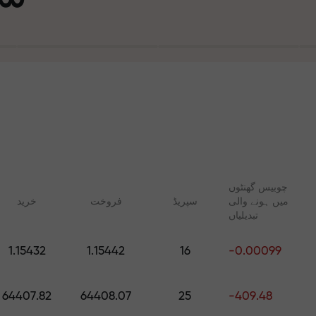
چوبیس گھنٹوں
میں ہونے والی
سپریڈ
فروخت
خرید
تجارت ا
تبدیلیاں
ت
1.15432
1.15442
16
-0.00099
آپ کا اپن
 FX.CO
آن لائن کوسسز
رپٹو، اور فیوچرز کے لیے
شروع سے ٹریڈنگ سیکھیں — تمام
64407.82
64408.07
25
-409.48
روزانہ کی پیش گوئیاں
مراحل کے لیے کورسز اور ویبنرز