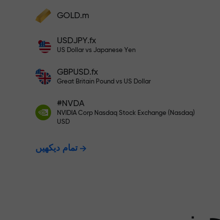
GOLD.m
فنڈز جمع کریں اور اپنے ڈپازٹ سے 1,000 گنا بڑا
بونس وصول کریں۔ X1000 کوئی ٹائپنگ
USDJPY.fx
ت - ہم آپ کے
نہیں ہے۔ ڈپازٹ جتنا بڑا ہوگا، اتنا
US Dollar vs Japanese Yen
ہی زیادہ ضرب ہوگا۔
GBPUSD.fx
ت دیتے ہیں۔
Great Britain Pound vs US Dollar
#NVDA
NVIDIA Corp Nasdaq Stock Exchange (Nasdaq)
X1000 تک کا بونس — مارکیٹ میں
USD
تمام دیکھیں
سے بڑا ضرب