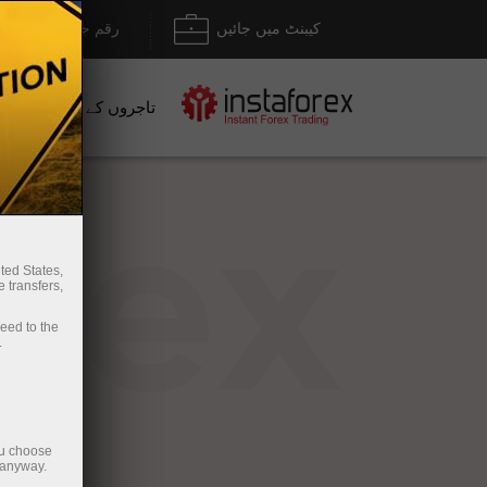
کیبنٹ میں جائیں
رقم جمع کروانا / نک
تاجروں کے لیے
نو
rex
ted States,
 transfers,
ceed to the
.
ou choose
 anyway.