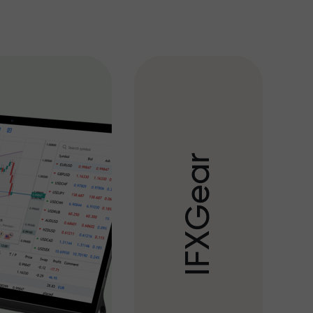
r
a
e
G
X
F
I