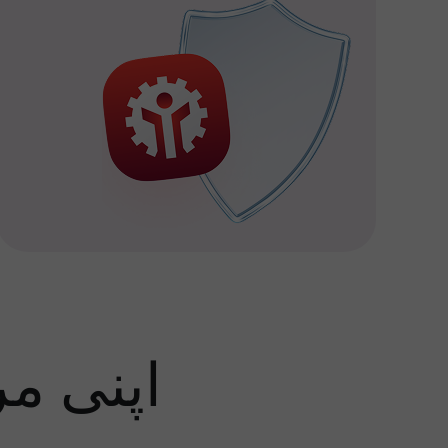
اپنی م