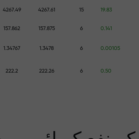
اپنے اکاونٹ میں جمع کروائیں $333 — اور حاصل کریں تک کا تحفہ $1,500
4267.49
4267.61
15
19.83
رے سے پاک تجار
157.862
157.875
6
0.141
1.34767
1.3478
6
0.00105
منافع کی ضمان
222.2
222.26
6
0.50
سب 