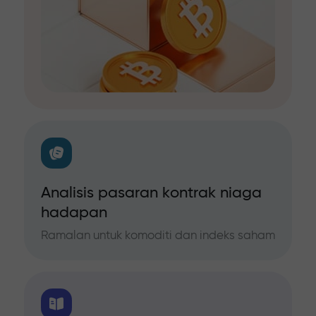
Analisis pasaran kontrak niaga
hadapan
Ramalan untuk komoditi dan indeks saham