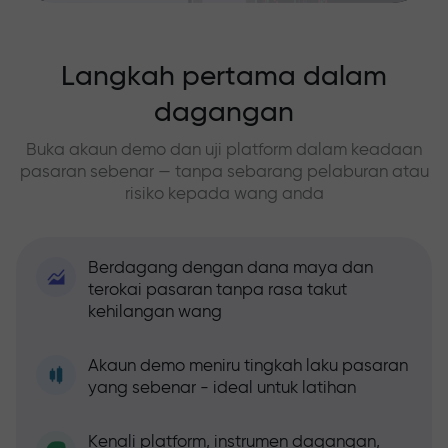
Langkah pertama dalam
dagangan
Buka akaun demo dan uji platform dalam keadaan
pasaran sebenar — tanpa sebarang pelaburan atau
risiko kepada wang anda
Berdagang dengan dana maya dan
terokai pasaran tanpa rasa takut
kehilangan wang
Akaun demo meniru tingkah laku pasaran
yang sebenar - ideal untuk latihan
Kenali platform, instrumen dagangan,