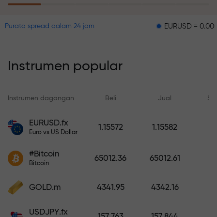
hanya dengan membuat deposit.
EURUSD = 0.00001
GBP
Purata spread dalam 24 jam
Program insurans risiko
mengembalikan kerugian anda
dan menjamin penggandaan
Instrumen popular
keuntungan dalam tempoh 6
bulan. Berdagang dengan penuh
ketenangan — modal anda
Instrumen dagangan
Beli
Jual
Sp
dilindungi!
Depositkan dana dan terima
EURUSD.fx
1.15572
1.15582
bonus 1,000 kali ganda daripada
Euro vs US Dollar
deposit anda. X1000 bukan
#Bitcoin
kesilapan. Semakin besar deposit,
65012.36
65012.61
Bitcoin
semakin tinggi penggandanya.
GOLD.m
4341.95
4342.16
USDJPY.fx
157.763
157.844