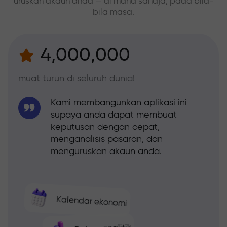
uruskan akaun anda — di mana sahaja, pada bila-
bila masa.
4,000,000
muat turun di seluruh dunia!
Kami membangunkan aplikasi ini
supaya anda dapat membuat
keputusan dengan cepat,
menganalisis pasaran, dan
menguruskan akaun anda.
Kalendar ekonomi