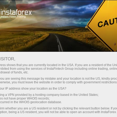
Spread kecil
— keuntungan besar
ISITOR,
ess shows that you are currently located in the USA. If you are a resident of the Uni
Bonus 30%
ibited from using the services of InstaFintech Group including online trading, online
Dengan InstaForex, anda
drawal of funds, etc.
memperoleh akses kepada
untuk setiap deposit
k you are seeing this message by mistake and your location is not the US, kindly pro
peluang yang sangat kompetitif:
herwise, you must leave the website in order to comply with government restrictions
leverage sehingga 1:5000, spread
ur IP address show your location as the USA?
Kelajuan dalam dagangan dan di
yang rendah, serta komisen
sing a VPN provided by a hosting company based in the United States;
terendah di pasaran, bersama
oes not have proper WHOIS records;
jalan raya
occurred in the WHOIS geolocation database.
syarat yang menguntungkan untuk
irm whether you are a US resident or not by clicking the relevant button below. If y
dagangan saham dan indeks.
ption, being a US resident, you will not be able to open an account with InstaForex
Hadiah lumayan peribadi anda
Kami telah membangunkan sistem