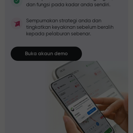
dan fungsi pada kadar anda sendiri.
Sempurnakan strategi anda dan
tingkatkan keyakinan sebelum beralih
kepada pelaburan sebenar.
Buka akaun demo