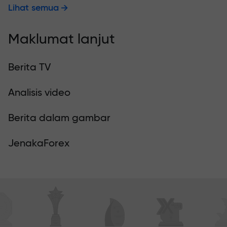
Lihat semua
Maklumat lanjut
Berita TV
Analisis video
Berita dalam gambar
JenakaForex