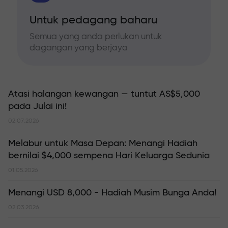
Untuk pedagang baharu
Semua yang anda perlukan untuk
dagangan yang berjaya
Atasi halangan kewangan — tuntut AS$5,000
pada Julai ini!
02.07.2026
Melabur untuk Masa Depan: Menangi Hadiah
bernilai $4,000 sempena Hari Keluarga Sedunia
01.05.2026
Menangi USD 8,000 - Hadiah Musim Bunga Anda!
02.03.2026