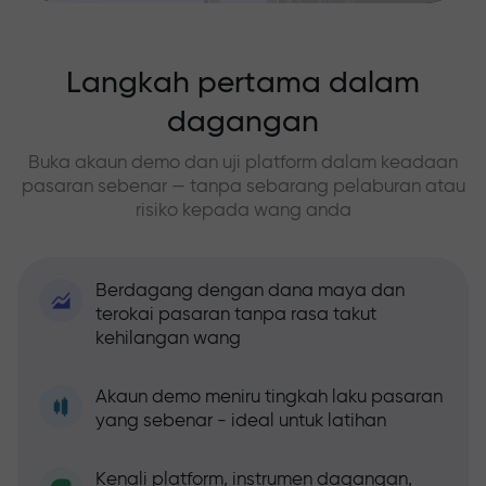
Langkah pertama dalam
dagangan
Buka akaun demo dan uji platform dalam keadaan
pasaran sebenar — tanpa sebarang pelaburan atau
risiko kepada wang anda
Berdagang dengan dana maya dan
terokai pasaran tanpa rasa takut
kehilangan wang
Akaun demo meniru tingkah laku pasaran
yang sebenar - ideal untuk latihan
Kenali platform, instrumen dagangan,