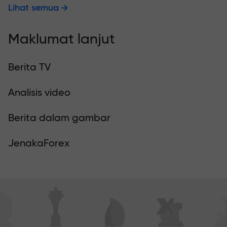
Lihat semua
Maklumat lanjut
Berita TV
Analisis video
Berita dalam gambar
JenakaForex