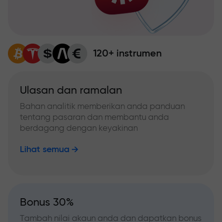
120+ instrumen
Ulasan dan ramalan
Bahan analitik memberikan anda panduan
tentang pasaran dan membantu anda
berdagang dengan keyakinan
Lihat semua
Bonus 30%
Tambah nilai akaun anda dan dapatkan bonus