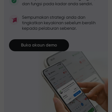
dan fungsi pada kadar anda sendiri.
Sempurnakan strategi anda dan
tingkatkan keyakinan sebelum beralih
kepada pelaburan sebenar.
Buka akaun demo