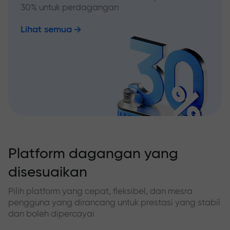
30% untuk perdagangan
Lihat semua
Platform dagangan yang
disesuaikan
Pilih platform yang cepat, fleksibel, dan mesra
pengguna yang dirancang untuk prestasi yang stabil
dan boleh dipercayai