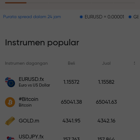
hanya dengan membuat deposit.
EURUSD = 0.00001
GBPUSD = 0.
Purata spread dalam 24 jam
Program insurans risiko
mengembalikan kerugian anda
dan menjamin penggandaan
Instrumen popular
keuntungan dalam tempoh 6
bulan. Berdagang dengan penuh
ketenangan — modal anda
Instrumen dagangan
Beli
Jual
Sp
dilindungi!
Depositkan dana dan terima
EURUSD.fx
1.15572
1.15582
bonus 1,000 kali ganda daripada
Euro vs US Dollar
deposit anda. X1000 bukan
#Bitcoin
kesilapan. Semakin besar deposit,
65041.38
65041.63
Bitcoin
semakin tinggi penggandanya.
GOLD.m
4341.95
4342.16
USDJPY.fx
157.763
157.844