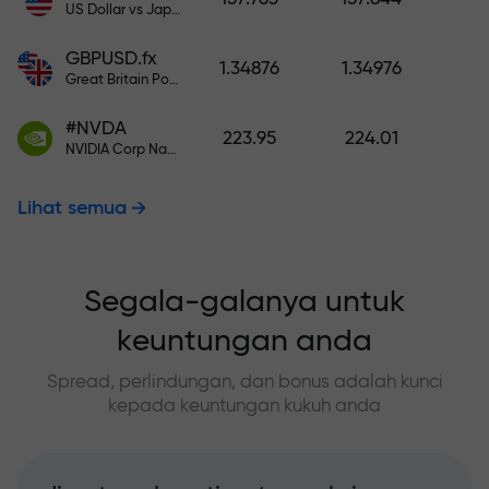
US Dollar vs Japanese Yen
GBPUSD.fx
1.34876
1.34976
Great Britain Pound vs US Dollar
#NVDA
223.95
224.01
NVIDIA Corp Nasdaq Stock Exchange (Nasdaq) USD
Lihat semua
Segala-galanya untuk
keuntungan anda
Spread, perlindungan, dan bonus adalah kunci
kepada keuntungan kukuh anda