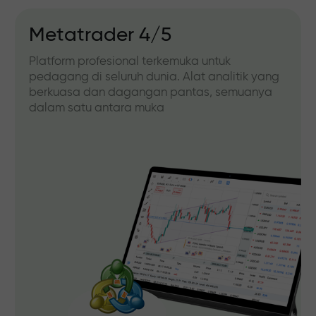
IFXGear
k
Versi web untuk bekerja terus dari pelay
litik yang
anda. Mudah untuk akses cepat dan
semuanya
dagangan tanpa perlu memasang seb
perisian