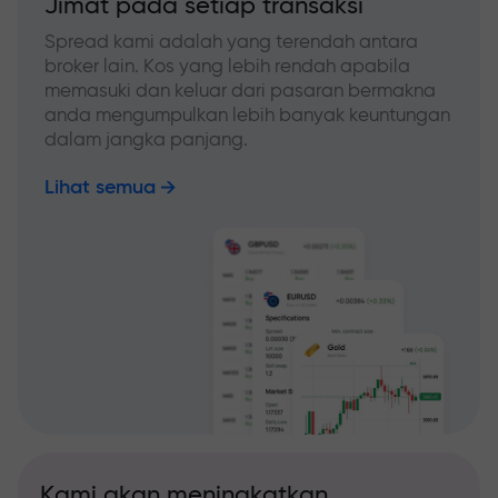
Jimat pada setiap transaksi
Spread kami adalah yang terendah antara
broker lain. Kos yang lebih rendah apabila
memasuki dan keluar dari pasaran bermakna
anda mengumpulkan lebih banyak keuntungan
dalam jangka panjang.
Lihat semua
Kami akan meningkatkan