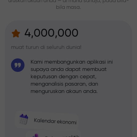
uruskan akaun anda — di mana sahaja, pada bila-
bila masa.
4,000,000
muat turun di seluruh dunia!
Kami membangunkan aplikasi ini
supaya anda dapat membuat
keputusan dengan cepat,
menganalisis pasaran, dan
menguruskan akaun anda.
Kalendar ekonomi