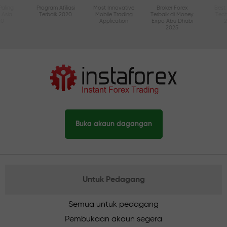
Paling
Program Afiliasi
Most Innovative
Broker Forex
Best
i Asia
Terbaik 2020
Mobile Trading
Terbaik di Money
Tec
20
Application
Expo Abu Dhabi
2025
Buka akaun dagangan
Untuk Pedagang
Semua untuk pedagang
Pembukaan akaun segera