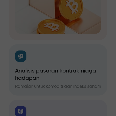
Analisis pasaran kontrak niaga
hadapan
Ramalan untuk komoditi dan indeks saham