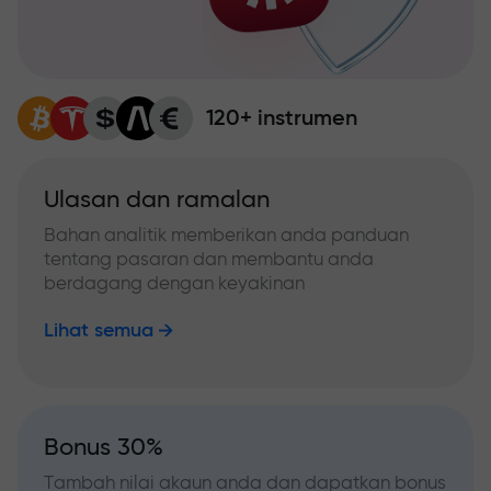
120+ instrumen
Ulasan dan ramalan
Bahan analitik memberikan anda panduan
tentang pasaran dan membantu anda
berdagang dengan keyakinan
Lihat semua
Bonus 30%
Tambah nilai akaun anda dan dapatkan bonus