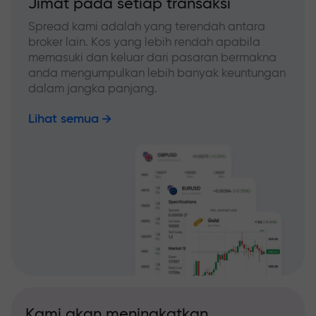
Jimat pada setiap transaksi
Spread kami adalah yang terendah antara
broker lain. Kos yang lebih rendah apabila
memasuki dan keluar dari pasaran bermakna
anda mengumpulkan lebih banyak keuntungan
dalam jangka panjang.
Lihat semua
Kami akan meningkatkan