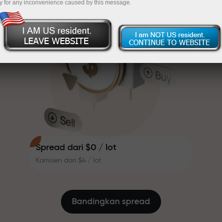
y for any inconvenience caused by this message.
bonus yang menjadikan
InstaForex
Depositkan akaun anda dengan $333 — pilih
dagangan lebih menarik. Setiap
pelanggan InstaForex boleh
hadiah bernilai hingga $1,500
menerima bonus sehingga 30%
Berdagang tanpa risiko — kami
pada deposit mereka dan
menjamin keuntungan anda
memanfaatkan promosi dan
tawaran istimewa yang lain.
Kelajuan trek laluan dan kelajuan
Bonus sehingga X1000 — pengganda
dagangan mempunyai nilai yang
terbesar di pasaran
sama. Aleš Loprais membawa
elemen pemanduan dan disiplin
ke dalam dunia dagangan,
bertindak sebagai rakan niaga
Spread dari $0 / lot
yang memberi inspirasi kepada
Komisen dari $4 / lot
pelanggan untuk mencapai
matlamat yang bercita-cita
Kami memberikan hadiah
tinggi.
sebenar, bukan bonus atau kod
promosi. Setiap pelanggan
Bandingkan spread
InstaForex diberikan iPhone,
MacBook, atau percutian impian