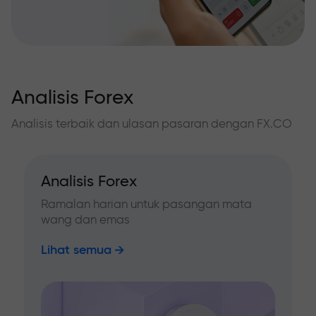
Analisis Forex
Analisis terbaik dan ulasan pasaran dengan FX.CO
Analisis Forex
Ramalan harian untuk pasangan mata
wang dan emas
Lihat semua