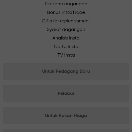
Platform dagangan
Bonus InstaTrade
Gifts for replenishment
Syarat dagangan
Analisis Insta
Carta Insta
TV Insta
Untuk Pedagang Baru
Pelabur
Untuk Rakan Niaga