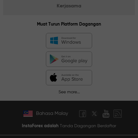
Kerjasama
Muat Turun Platform Dagangan
See more...
Bahasa Malay
InstaForex adalah
Tanda Dagangan Berdaftar