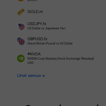
Bitcoin
tingkatkan keuntungan anda
Depositkan akaun anda dengan $
Depositkan dana dan terima bonus 1,00
GOLD.m
kali ganda daripada deposit anda.
Berdagang ta
X1000 bukan kesilapan. Semakin besar
USDJPY.fx
deposit, semakin tinggi penggandanya.
US Dollar vs Japanese Yen
menjamin ke
GBPUSD.fx
Great Britain Pound vs US Dollar
#NVDA
Bonus sehing
NVIDIA Corp Nasdaq Stock Exchange (Nasdaq)
USD
Lihat semua
pengganda te