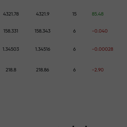
semua peringkat
333 — pilih hadiah bernilai hingga $1
0
4321.78
4321.9
15
85.48
npa risiko — ka
158.331
158.343
6
-0.040
untungan anda
1.34503
1.34516
6
-0.00028
ga X1000 —
218.8
218.86
6
-2.90
rbesar di pasa