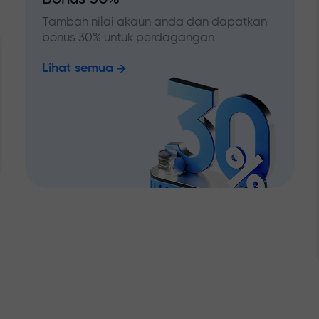
Tambah nilai akaun anda dan dapatkan
bonus 30% untuk perdagangan
Lihat semua