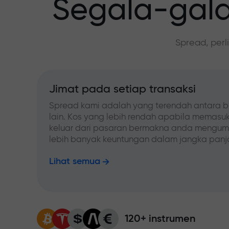
Segala-gal
Spread, per
Jimat pada setiap transaksi
Spread kami adalah yang terendah antara b
lain. Kos yang lebih rendah apabila memasu
keluar dari pasaran bermakna anda mengum
lebih banyak keuntungan dalam jangka panj
Lihat semua
120+ instrumen