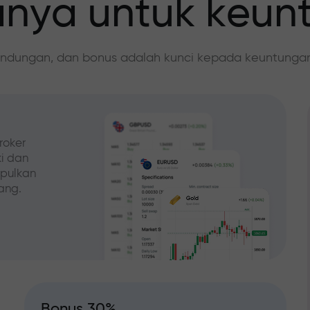
anya untuk keun
lindungan, dan bonus adalah kunci kepada keuntunga
roker
ki dan
pulkan
ang.
Bonus 30%