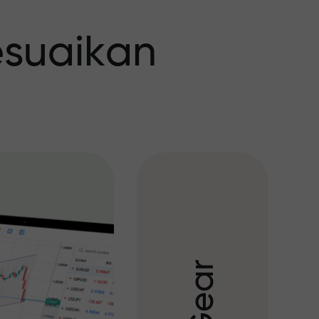
esuaikan
r
a
e