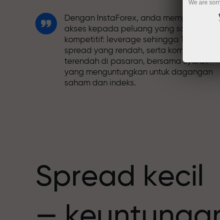
We are sorr
Dengan InstaForex, anda memperoleh
akses kepada peluang yang sangat
kompetitif: leverage sehingga 1:5000,
spread yang rendah, serta komisen
terendah di pasaran, bersama syarat
yang menguntungkan untuk dagangan
saham dan indeks.
Kami telah membangunkan sistem bonu
yang menjadikan dagangan lebih
langan
menarik. Setiap pelanggan InstaForex
boleh menerima bonus sehingga 30%
pada deposit mereka dan
memanfaatkan promosi dan tawaran
Spread kecil
istimewa yang lain.
Kelajuan trek laluan dan kelajuan
— keuntunga
dagangan mempunyai nilai yang sama.
Aleš Loprais membawa elemen