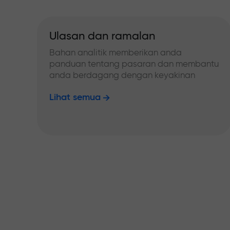
Ulasan dan ramalan
Bahan analitik memberikan anda
panduan tentang pasaran dan membantu
anda berdagang dengan keyakinan
Lihat semua