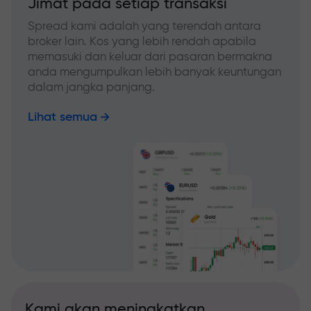
Jimat pada setiap transaksi
Spread kami adalah yang terendah antara
broker lain. Kos yang lebih rendah apabila
memasuki dan keluar dari pasaran bermakna
anda mengumpulkan lebih banyak keuntungan
dalam jangka panjang.
Lihat semua
Kami akan meningkatkan