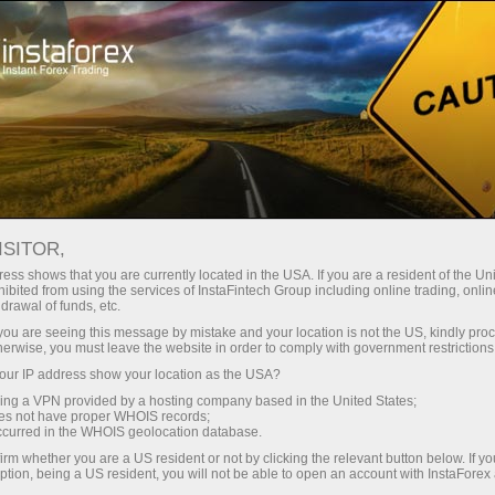
Spread kecil
— keuntungan besar
ISITOR,
ess shows that you are currently located in the USA. If you are a resident of the Uni
Bonus 30%
ibited from using the services of InstaFintech Group including online trading, online
Dengan InstaForex, anda
drawal of funds, etc.
memperoleh akses kepada
untuk setiap deposit
k you are seeing this message by mistake and your location is not the US, kindly pro
peluang yang sangat kompetitif:
herwise, you must leave the website in order to comply with government restrictions
leverage sehingga 1:5000, spread
ur IP address show your location as the USA?
Kelajuan dalam dagangan dan di
yang rendah, serta komisen
sing a VPN provided by a hosting company based in the United States;
terendah di pasaran, bersama
oes not have proper WHOIS records;
jalan raya
occurred in the WHOIS geolocation database.
syarat yang menguntungkan untuk
irm whether you are a US resident or not by clicking the relevant button below. If y
dagangan saham dan indeks.
ption, being a US resident, you will not be able to open an account with InstaForex
Hadiah lumayan peribadi anda
Kami telah membangunkan sistem