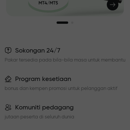
Sokongan 24/7
Pakar tersedia pada bila-bila masa untuk membantu
Program kesetiaan
bonus dan kempen promosi untuk pelanggan aktif
Komuniti pedagang
jutaan peserta di seluruh dunia