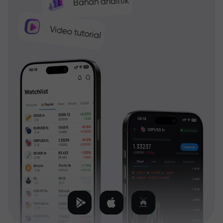
Bahan analitik
Video tutorial