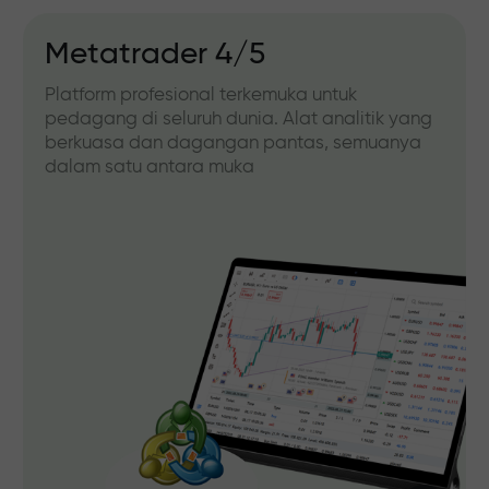
Metatrader 4/5
Platform profesional terkemuka untuk
pedagang di seluruh dunia. Alat analitik yang
berkuasa dan dagangan pantas, semuanya
dalam satu antara muka