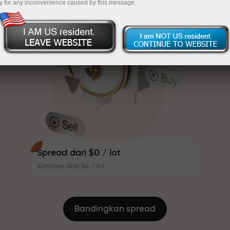
y for any inconvenience caused by this message.
bonus yang menjadikan
InstaForex
Depositkan akaun anda dengan $333 — pilih
dagangan lebih menarik. Setiap
pelanggan InstaForex boleh
hadiah bernilai hingga $1,500
menerima bonus sehingga 30%
Berdagang tanpa risiko — kami
pada deposit mereka dan
menjamin keuntungan anda
memanfaatkan promosi dan
tawaran istimewa yang lain.
Kelajuan trek laluan dan kelajuan
Bonus sehingga X1000 — pengganda
dagangan mempunyai nilai yang
terbesar di pasaran
sama. Aleš Loprais membawa
elemen pemanduan dan disiplin
ke dalam dunia dagangan,
bertindak sebagai rakan niaga
Spread dari $0 / lot
yang memberi inspirasi kepada
Komisen dari $4 / lot
pelanggan untuk mencapai
matlamat yang bercita-cita
Kami memberikan hadiah
tinggi.
sebenar, bukan bonus atau kod
promosi. Setiap pelanggan
Bandingkan spread
InstaForex diberikan iPhone,
MacBook, atau percutian impian