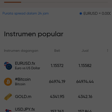
hanya dengan membuat deposit.
EURUSD = 0.00001
GBP
Purata spread dalam 24 jam
Program insurans risiko
mengembalikan kerugian anda
dan menjamin penggandaan
Instrumen popular
keuntungan dalam tempoh 6
bulan. Berdagang dengan penuh
ketenangan — modal anda
Instrumen dagangan
Beli
Jual
Sp
dilindungi!
Depositkan dana dan terima
EURUSD.fx
1.15572
1.15582
bonus 1,000 kali ganda daripada
Euro vs US Dollar
deposit anda. X1000 bukan
#Bitcoin
kesilapan. Semakin besar deposit,
64974.19
64974.44
Bitcoin
semakin tinggi penggandanya.
GOLD.m
4341.95
4342.16
USDJPY.fx
157.763
157.844