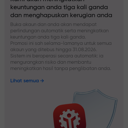
keuntungan anda tiga kali ganda
dan menghapuskan kerugian anda
Buka akaun dan anda akan mendapat
perlindungan automatik serta meningkatkan
keuntungan anda tiga kali ganda.
Promosi ini sah selama-lamanya untuk semua
akaun yang ditebus hingga 31.08.2026.
Sistem ini beroperasi secara automatik: ia
mengurangkan risiko dan membantu
meningkatkan hasil tanpa penglibatan anda.
Lihat semua