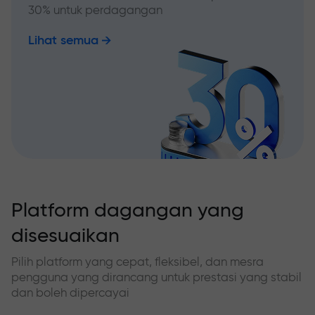
30% untuk perdagangan
Lihat semua
Platform dagangan yang
disesuaikan
Pilih platform yang cepat, fleksibel, dan mesra
pengguna yang dirancang untuk prestasi yang stabil
dan boleh dipercayai