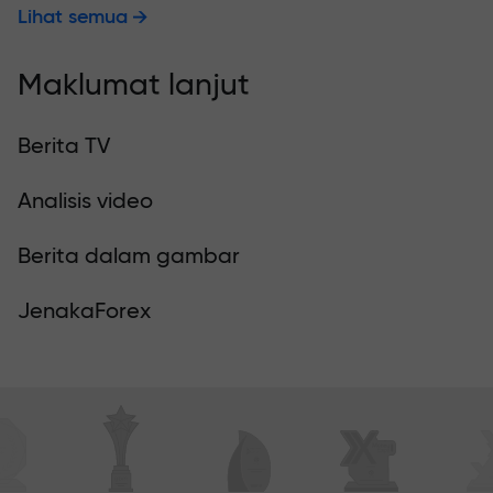
Lihat semua
Maklumat lanjut
Berita TV
Analisis video
Berita dalam gambar
JenakaForex