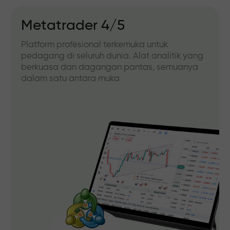
Metatrader 4/5
Platform profesional terkemuka untuk
pedagang di seluruh dunia. Alat analitik yang
berkuasa dan dagangan pantas, semuanya
dalam satu antara muka