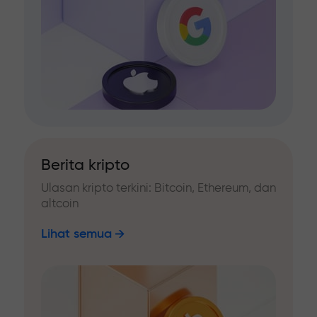
Berita kripto
Ulasan kripto terkini: Bitcoin, Ethereum, dan
altcoin
Lihat semua