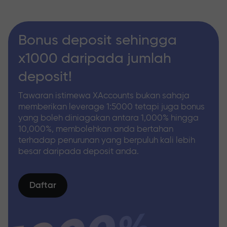
Bonus deposit sehingga
x1000 daripada jumlah
deposit!
Tawaran istimewa XAccounts bukan sahaja
memberikan leverage 1:5000 tetapi juga bonus
yang boleh diniagakan antara 1,000% hingga
10,000%, membolehkan anda bertahan
terhadap penurunan yang berpuluh kali lebih
besar daripada deposit anda.
Daftar