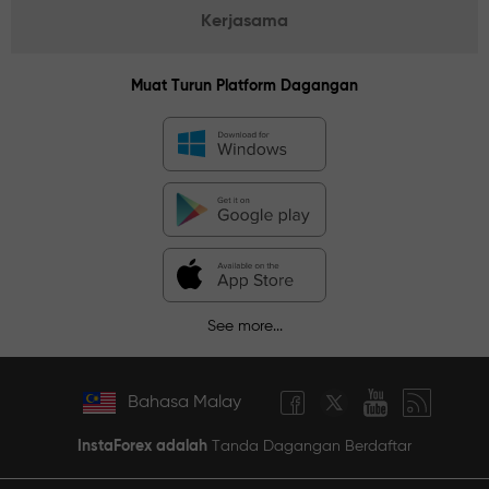
Kerjasama
Muat Turun Platform Dagangan
See more...
Bahasa Malay
InstaForex adalah
Tanda Dagangan Berdaftar