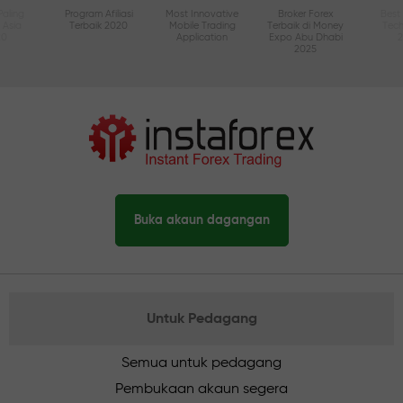
Paling
Program Afiliasi
Most Innovative
Broker Forex
Best
i Asia
Terbaik 2020
Mobile Trading
Terbaik di Money
Tec
20
Application
Expo Abu Dhabi
2025
Buka akaun dagangan
Untuk Pedagang
Semua untuk pedagang
Pembukaan akaun segera