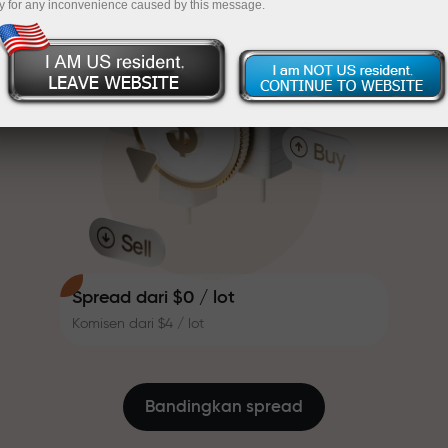
y for any inconvenience caused by this message.
bonus yang menjadikan
InstaForex
Depositkan akaun anda dengan $333 — pilih
dagangan lebih menarik. Setiap
pelanggan InstaForex boleh
hadiah bernilai hingga $1,500
menerima bonus sehingga 30%
Berdagang tanpa risiko — kami
pada deposit mereka dan
menjamin keuntungan anda
memanfaatkan promosi dan
tawaran istimewa yang lain.
Kelajuan trek laluan dan kelajuan
Bonus sehingga X1000 — pengganda
dagangan mempunyai nilai yang
terbesar di pasaran
sama. Aleš Loprais membawa
elemen pemanduan dan disiplin
ke dalam dunia dagangan,
bertindak sebagai rakan niaga
Spread dari $0 / lot
yang memberi inspirasi kepada
Komisen dari $4 / lot
pelanggan untuk mencapai
matlamat yang bercita-cita
Kami memberikan hadiah
tinggi.
sebenar, bukan bonus atau kod
promosi. Setiap pelanggan
Bandingkan spread
InstaForex diberikan iPhone,
MacBook, atau percutian impian