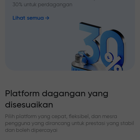
30% untuk perdagangan
Lihat semua
Platform dagangan yang
disesuaikan
Pilih platform yang cepat, fleksibel, dan mesra
pengguna yang dirancang untuk prestasi yang stabil
dan boleh dipercayai