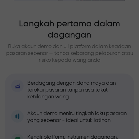
Langkah pertama dalam
dagangan
Buka akaun demo dan uji platform dalam keadaan
pasaran sebenar — tanpa sebarang pelaburan atau
risiko kepada wang anda
Berdagang dengan dana maya dan
terokai pasaran tanpa rasa takut
kehilangan wang
Akaun demo meniru tingkah laku pasaran
yang sebenar - ideal untuk latihan
Kenali platform, instrumen dagangan,