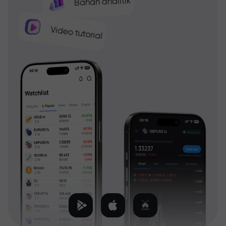
Bahan analitik
Video tutorial