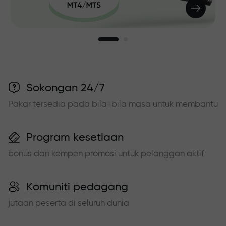
Sokongan 24/7
Pakar tersedia pada bila-bila masa untuk membantu
Program kesetiaan
bonus dan kempen promosi untuk pelanggan aktif
Komuniti pedagang
jutaan peserta di seluruh dunia