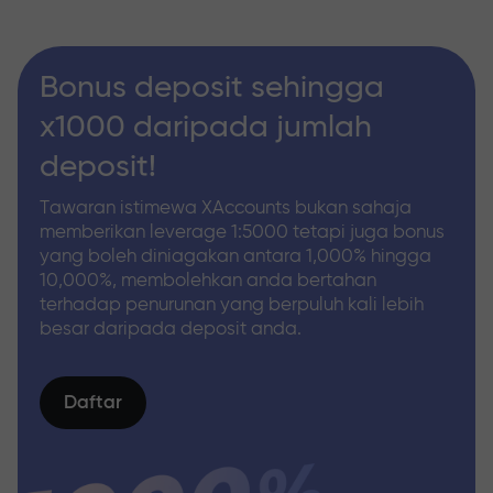
Bonus deposit sehingga
x1000 daripada jumlah
deposit!
Tawaran istimewa XAccounts bukan sahaja
memberikan leverage 1:5000 tetapi juga bonus
yang boleh diniagakan antara 1,000% hingga
10,000%, membolehkan anda bertahan
terhadap penurunan yang berpuluh kali lebih
besar daripada deposit anda.
Daftar