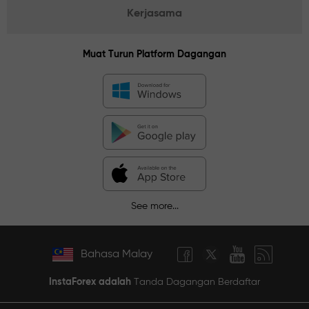
Kerjasama
Muat Turun Platform Dagangan
See more...
Bahasa Malay
InstaForex adalah
Tanda Dagangan Berdaftar