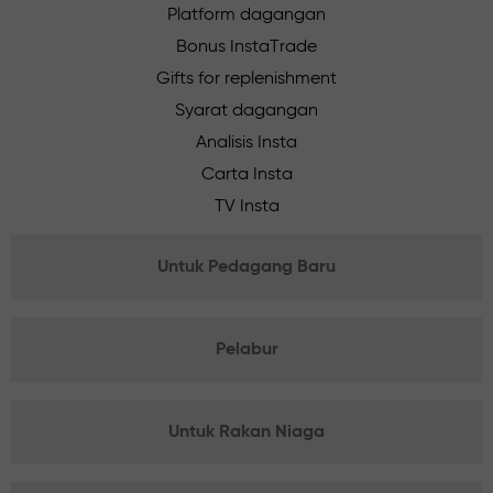
Platform dagangan
Bonus InstaTrade
Gifts for replenishment
Syarat dagangan
Analisis Insta
Carta Insta
TV Insta
Untuk Pedagang Baru
Pelabur
Untuk Rakan Niaga