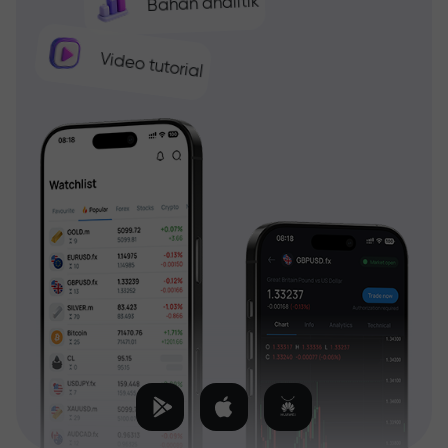
Bahan analitik
Video tutorial