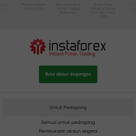
Paling
Program Afiliasi
Most Innovative
Broker Forex
Best
i Asia
Terbaik 2020
Mobile Trading
Terbaik di Money
Tec
20
Application
Expo Abu Dhabi
2025
Buka akaun dagangan
Untuk Pedagang
Semua untuk pedagang
Pembukaan akaun segera