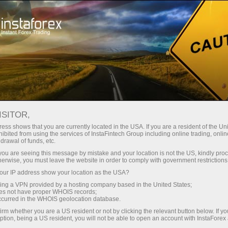
Spread kecil
— keuntungan besar
ISITOR,
ess shows that you are currently located in the USA. If you are a resident of the Uni
Bonus 30%
ibited from using the services of InstaFintech Group including online trading, online
Dengan InstaForex, anda
drawal of funds, etc.
memperoleh akses kepada
untuk setiap deposit
k you are seeing this message by mistake and your location is not the US, kindly pro
peluang yang sangat kompetitif:
herwise, you must leave the website in order to comply with government restrictions
leverage sehingga 1:5000, spread
ur IP address show your location as the USA?
Kelajuan dalam dagangan dan di
yang rendah, serta komisen
sing a VPN provided by a hosting company based in the United States;
terendah di pasaran, bersama
oes not have proper WHOIS records;
jalan raya
occurred in the WHOIS geolocation database.
syarat yang menguntungkan untuk
irm whether you are a US resident or not by clicking the relevant button below. If y
dagangan saham dan indeks.
ption, being a US resident, you will not be able to open an account with InstaForex
Hadiah lumayan peribadi anda
Kami telah membangunkan sistem