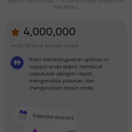
uruskan akaun anda — di mana sahaja, pada bila-
bila masa.
4,000,000
muat turun di seluruh dunia!
Kami membangunkan aplikasi ini
supaya anda dapat membuat
keputusan dengan cepat,
menganalisis pasaran, dan
menguruskan akaun anda.
Kalendar ekonomi