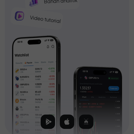
Bahan analitik
Video tutorial