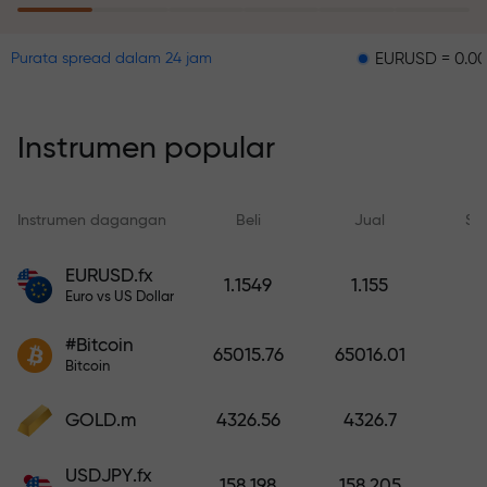
hanya dengan membuat deposit.
EURUSD = 0.00001
GB
Purata spread dalam 24 jam
Program insurans risiko
mengembalikan kerugian anda
dan menjamin penggandaan
Instrumen popular
keuntungan dalam tempoh 6
bulan. Berdagang dengan penuh
ketenangan — modal anda
Instrumen dagangan
Beli
Jual
Sp
dilindungi!
Depositkan dana dan terima
EURUSD.fx
1.1549
1.155
bonus 1,000 kali ganda daripada
Euro vs US Dollar
deposit anda. X1000 bukan
#Bitcoin
kesilapan. Semakin besar deposit,
65015.76
65016.01
Bitcoin
semakin tinggi penggandanya.
GOLD.m
4326.56
4326.7
USDJPY.fx
158.198
158.205