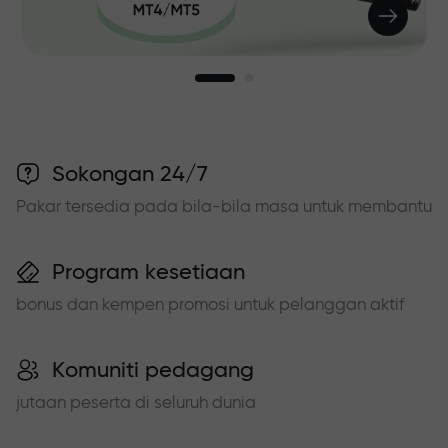
Sokongan 24/7
Pakar tersedia pada bila-bila masa untuk membantu
Program kesetiaan
bonus dan kempen promosi untuk pelanggan aktif
Komuniti pedagang
jutaan peserta di seluruh dunia