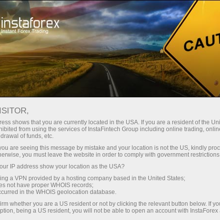
Spread kecil
— keuntungan besar
ISITOR,
ess shows that you are currently located in the USA. If you are a resident of the Uni
Bonus 30%
ibited from using the services of InstaFintech Group including online trading, online
Dengan InstaForex, anda
drawal of funds, etc.
memperoleh akses kepada
untuk setiap deposit
k you are seeing this message by mistake and your location is not the US, kindly pro
peluang yang sangat kompetitif:
herwise, you must leave the website in order to comply with government restrictions
leverage sehingga 1:5000, spread
ur IP address show your location as the USA?
Kelajuan dalam dagangan dan di
yang rendah, serta komisen
sing a VPN provided by a hosting company based in the United States;
terendah di pasaran, bersama
oes not have proper WHOIS records;
jalan raya
occurred in the WHOIS geolocation database.
syarat yang menguntungkan untuk
irm whether you are a US resident or not by clicking the relevant button below. If y
dagangan saham dan indeks.
ption, being a US resident, you will not be able to open an account with InstaForex
Hadiah lumayan peribadi anda
Kami telah membangunkan sistem