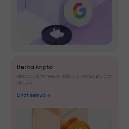
Berita kripto
Ulasan kripto terkini: Bitcoin, Ethereum, dan
altcoin
Lihat semua