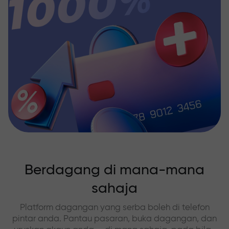
Berdagang di mana-mana
sahaja
Platform dagangan yang serba boleh di telefon
pintar anda. Pantau pasaran, buka dagangan, dan