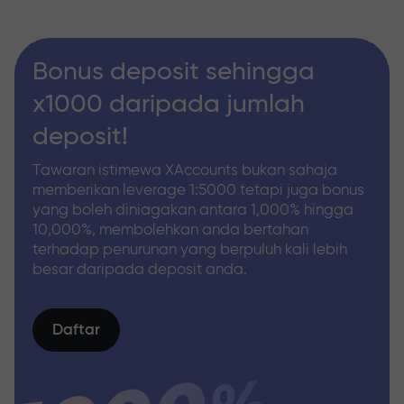
Bonus deposit sehingga
x1000 daripada jumlah
deposit!
Tawaran istimewa XAccounts bukan sahaja
memberikan leverage 1:5000 tetapi juga bonus
yang boleh diniagakan antara 1,000% hingga
10,000%, membolehkan anda bertahan
terhadap penurunan yang berpuluh kali lebih
besar daripada deposit anda.
Daftar