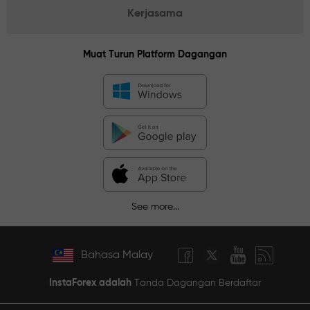
Kerjasama
Muat Turun Platform Dagangan
See more...
Bahasa Malay
InstaForex adalah
Tanda Dagangan Berdaftar