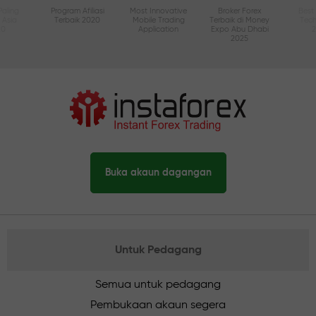
Paling
Program Afiliasi
Most Innovative
Broker Forex
Best
i Asia
Terbaik 2020
Mobile Trading
Terbaik di Money
Tec
20
Application
Expo Abu Dhabi
2025
Buka akaun dagangan
Untuk Pedagang
Semua untuk pedagang
Pembukaan akaun segera