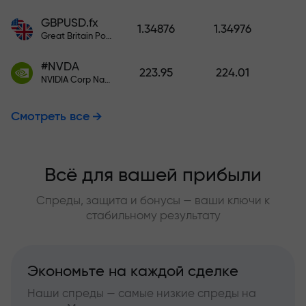
GBPUSD.fx
1.34876
1.34976
Great Britain Pound vs US Dollar
#NVDA
223.95
224.01
NVIDIA Corp Nasdaq Stock Exchange (Nasdaq) USD
Смотреть все
Всё для вашей прибыли
Спреды, защита и бонусы — ваши ключи к
стабильному результату
Экономьте на каждой сделке
Наши спреды — самые низкие спреды на