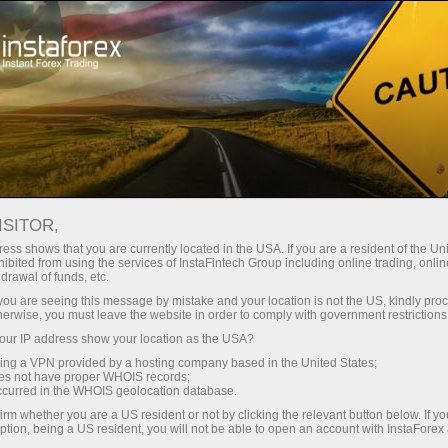
Минимальные
спреды — максимум выгоды
ISITOR,
ess shows that you are currently located in the USA. If you are a resident of the Uni
Бонус 30%
ibited from using the services of InstaFintech Group including online trading, online
С InstaForex вы получаете
drawal of funds, etc.
доступ к действительно
на каждый депозит
k you are seeing this message by mistake and your location is not the US, kindly pro
конкурентным возможностям:
herwise, you must leave the website in order to comply with government restrictions
кредитное плечо до 1:5000, одни
ur IP address show your location as the USA?
Скорость
из лучших спредов и комиссий
sing a VPN provided by a hosting company based in the United States;
на рынке, а также
oes not have proper WHOIS records;
в трейдинге и на трассе
occurred in the WHOIS geolocation database.
привлекательные условия для
irm whether you are a US resident or not by clicking the relevant button below. If y
торговли акциями и индексами
ption, being a US resident, you will not be able to open an account with InstaForex
Ваш личный джекпот подарков
Мы разработали бонусную